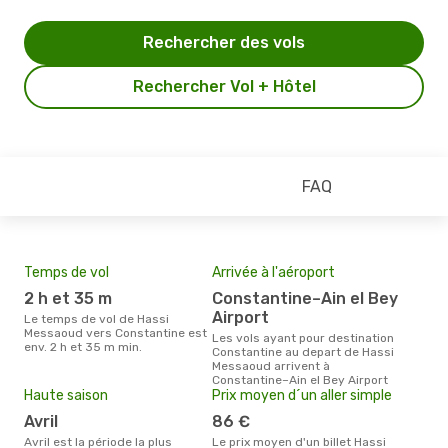
Rechercher des vols
Rechercher Vol + Hôtel
FAQ
Temps de vol
Arrivée à l'aéroport
Mei
eff
2 h et 35 m
Constantine–Ain el Bey
rés
Airport
Le temps de vol de Hassi
m
Messaoud vers Constantine est
Les vols ayant pour destination
env. 2 h et 35 m min.
Constantine au depart de Hassi
Selon les dernières données,
Messaoud arrivent à
avri
Constantine–Ain el Bey Airport
pour
Haute saison
Prix moyen d´un aller simple
d´un
Cons
avril
86 €
Has
avril est la période la plus
Le prix moyen d'un billet Hassi