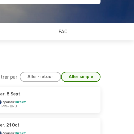
FAQ
ltrer par
Aller-retour
Aller simple
ar. 8 Sept.
 30 Août
Ryanair
Direct
PMI
- BRU
er. 21 Oct.
Ryanair
Direct