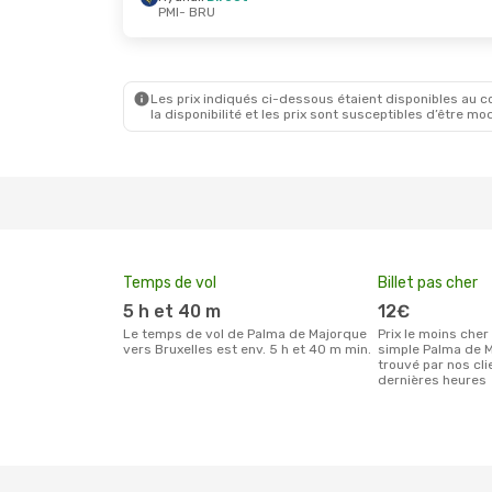
PMI
- BRU
Ven. 16 Oct.
- Mar. 20 Oct.
Vueling
1 Escale
PMI
- BRU
Swiss International Air Lines
1 Escale
BRU
- PMI
Les prix indiqués ci-dessous étaient disponibles au cou
la disponibilité et les prix sont susceptibles d’être mod
Temps de vol
Billet pas cher
5 h et 40 m
12€
Le temps de vol de Palma de Majorque
Prix le moins cher pour un billet aller
vers Bruxelles est env. 5 h et 40 m min.
simple Palma de M
trouvé par nos cl
dernières heures