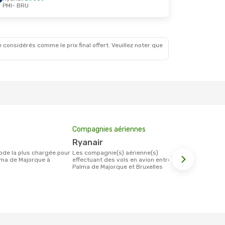
PMI
- BRU
 considérés comme le prix final offert. Veuillez noter que
Compagnies aériennes
Prix moyen 
Ryanair
81 €
Les compagnie(s) aérienne(s)
Le prix moyen d'un billet Palma de
ma de Majorque à
effectuant des vols en avion entre
Majorque Bru
Palma de Majorque et Bruxelles
ce prix étan
mois.