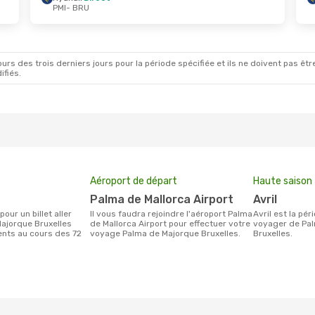
PMI
- BRU
rs des trois derniers jours pour la période spécifiée et ils ne doivent pas être
ifiés.
Aéroport de départ
Haute saison
Palma de Mallorca Airport
avril
Il vous faudra rejoindre l'aéroport Palma
avril est la période la plus chargée pour
ajorque Bruxelles
de Mallorca Airport pour effectuer votre
voyager de Pal
ients au cours des 72
voyage Palma de Majorque Bruxelles.
Bruxelles.