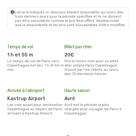
PAR
- CPH
Ryanair
Direct
CPH
- PAR
Les prix indiqués ci-dessous étaient disponibles au cours des
trois derniers jours pour la période spécifiée et ils ne doivent
pas être considérés comme le prix final offert. Veuillez noter
que la disponibilité et les prix sont susceptibles d’être modifiés.
Temps de vol
Billet pas cher
Com
1 h et 55 m
20€
Easyjet, Ryanair, Air
Fr
Le temps de vol de Paris vers
Prix le moins cher pour un billet
Copenhague est env. 1 h et 55 m
aller simple Paris Copenhague
Les compagnie(s) aérienne(s)
min.
trouvé par nos clients au cours
effe
des 72 dernières heures
ent
Mei
eff
rés
Arrivée à l'aéroport
Haute saison
m
Kastrup Airport
avril
Selon les dernières données,
Les vols ayant pour destination
avril est la période la plus
juil
Copenhague au depart de Paris
chargée pour voyager de Paris à
usit
arrivent à Kastrup Airport
Copenhague.
rése
des
au d