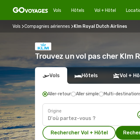
Vols
Hôtels
Vol + Hôtel
Locati
Vols
Compagnies aériennes
Klm Royal Dutch Airlines
Trouvez un vol pas cher Klm R
Vols
Hôtels
Vol + Hô
Aller-retour
Aller simple
Multi-destination
Origine
Rechercher Vol + Hôtel
Recher