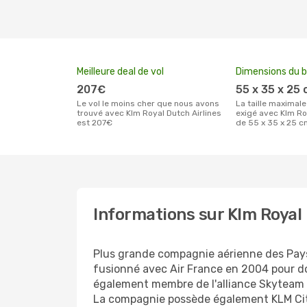
Meilleure deal de vol
Dimensions du 
207€
55 x 35 x 25
Le vol le moins cher que nous avons
La taille maximale des bagages à main
trouvé avec Klm Royal Dutch Airlines
exigé avec Klm Ro
est 207€
de 55 x 35 x 25 c
Informations sur Klm Royal 
Plus grande compagnie aérienne des Pa
fusionné avec Air France en 2004 pour don
également membre de l'alliance Skyteam e
La compagnie possède également KLM Cityh