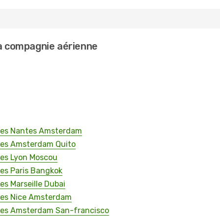
la compagnie aérienne
lines Nantes Amsterdam
ines Amsterdam Quito
ines Lyon Moscou
nes Paris Bangkok
nes Marseille Dubai
ines Nice Amsterdam
lines Amsterdam San-francisco