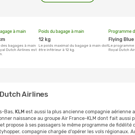
bagage à main
Poids du bagage à main
Programme de
 cm
12 kg
Flying Blue
Le poids maximal du bagage à main doit
Le programme de fidélisation de Klm
yal Dutch Airlines est
être inférieur à 12 kg.
Royal Dutch Air
m.
Dutch Airlines
ys-Bas,
KLM
est aussi la plus ancienne compagnie aérienne a
ner naissance au groupe Air France-KLM dont fait aussi part
t propose à ses passagers le même programme de fidélité qu
opper, compagnie chargée d'opérer les vols régionaux. Au 