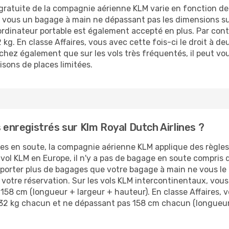
ratuite de la compagnie aérienne KLM varie en fonction de 
vous un bagage à main ne dépassant pas les dimensions sui
ordinateur portable est également accepté en plus. Par cont
 kg. En classe Affaires, vous avec cette fois-ci le droit à 
achez également que sur les vols très fréquentés, il peut 
sons de places limitées.
s enregistrés sur Klm Royal Dutch Airlines ?
es en soute, la compagnie aérienne KLM applique des règles 
 vol KLM en Europe, il n'y a pas de bagage en soute compris da
orter plus de bagages que votre bagage à main ne vous le p
 votre réservation. Sur les vols KLM intercontinentaux, vou
8 cm (longueur + largeur + hauteur). En classe Affaires, v
2 kg chacun et ne dépassant pas 158 cm chacun (longueur +