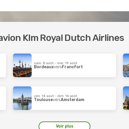
'avion Klm Royal Dutch Airlines
sam. 8 août - mer. 19 août
Bordeaux
vers
Francfort
ven. 14 août - dim. 16 août
Toulouse
vers
Amsterdam
Voir plus