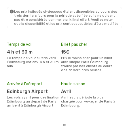
PAR
- EDI
Ryanair
Direct
EDI
- PAR
Les prix indiqués ci-dessous étaient disponibles au cours des
trois derniers jours pour la période spécifiée et ils ne doivent
pas être considérés comme le prix final offert. Veuillez noter
que la disponibilité et les prix sont susceptibles d’être modifiés.
Temps de vol
Billet pas cher
Com
4 h et 30 m
15€
Easyjet, Air France,
Ry
Le temps de vol de Paris vers
Prix le moins cher pour un billet
Édimbourg est env. 4 h et 30 m
aller simple Paris Édimbourg
Les compagnie(s) aérienne(s)
min.
trouvé par nos clients au cours
effe
des 72 dernières heures
entr
Mei
eff
Arrivée à l'aéroport
Haute saison
rés
Edinburgh Airport
avril
av
Les vols ayant pour destination
avril est la période la plus
Selon les dernières données,
Édimbourg au depart de Paris
chargée pour voyager de Paris à
avri
arrivent à Edinburgh Airport
Édimbourg.
pour
d´un
Édi