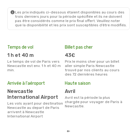
PAR
- NCL
Easyjet
Direct
NCL
- PAR
Les prix indiqués ci-dessous étaient disponibles au cours des
trois derniers jours pour la période spécifiée et ils ne doivent
pas être considérés comme le prix final offert. Veuillez noter
que la disponibilité et les prix sont susceptibles d’être modifiés.
Temps de vol
Billet pas cher
Com
1 h et 40 m
43€
E
Le temps de vol de Paris vers
Prix le moins cher pour un billet
Les compagnie(s) aérienne(s)
Newcastle est env. 1 h et 40 m
aller simple Paris Newcastle
effe
min.
trouvé par nos clients au cours
entr
des 72 dernières heures
Mei
Arrivée à l'aéroport
Haute saison
eff
rés
Newcastle
avril
International Airport
fé
avril est la période la plus
chargée pour voyager de Paris à
Les vols ayant pour destination
Selon les dernières données,
Newcastle.
Newcastle au depart de Paris
mars
arrivent à Newcastle
pour
International Airport
d´un
Newc