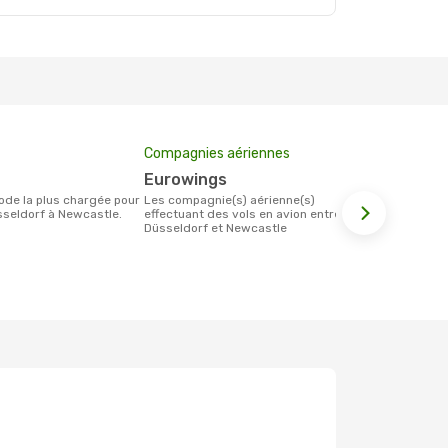
Compagnies aériennes
Prix moyen 
Eurowings
179 €
Les compagnie(s) aérienne(s)
Le prix moyen d'un billet Düsseldorf
seldorf à Newcastle.
effectuant des vols en avion entre
Newcastle es
Düsseldorf et Newcastle
étant sur la