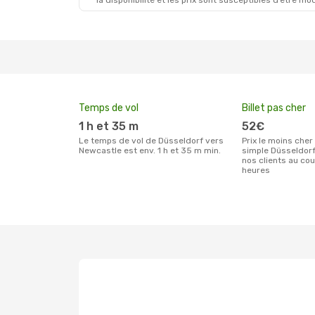
la disponibilité et les prix sont susceptibles d’être mod
Temps de vol
Billet pas cher
1 h et 35 m
52€
Le temps de vol de Düsseldorf vers
Prix le moins cher pour un billet aller
Newcastle est env. 1 h et 35 m min.
simple Düsseldorf
nos clients au co
heures