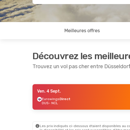
Meilleures offres
Découvrez les meilleur
Trouvez un vol pas cher entre Düsseldor
Ven. 4 Sept.
Ven. 4 Sept.
- Lun. 7 Sept.
Ven. 28 A
Eurowings
Direct
DUS
- NCL
Eurowings
Direct
Eurowing
DUS
- NCL
DUS
- NCL
Eurowings
Direct
Eurowing
NCL
- DUS
NCL
- DUS
Les prix indiqués ci-dessous étaient disponibles au cou