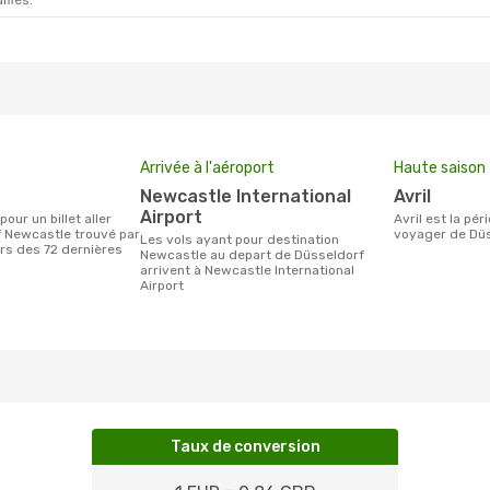
ifiés.
Arrivée à l'aéroport
Haute saison
Newcastle International
avril
Airport
avril est la période la plus chargée pour
 Newcastle trouvé par
voyager de Düs
Les vols ayant pour destination
urs des 72 dernières
Newcastle au depart de Düsseldorf
arrivent à Newcastle International
Airport
Taux de conversion