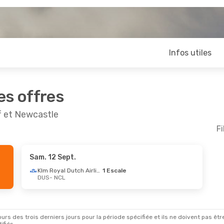
Infos utiles
es offres
f et Newcastle
Fi
Sam. 12 Sept.
oût
- Lun. 31 Août
Klm Royal Dutch Airlines
1 Escale
DUS
- NCL
s
Direct
s
Direct
rs des trois derniers jours pour la période spécifiée et ils ne doivent pas être