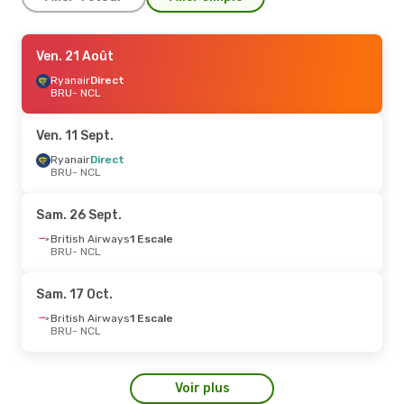
Ven. 18 Sept.
Ven. 21 Août
- Ven. 25 Sept.
Ryanair
Ryanair
Direct
Direct
BRU
BRU
- NCL
- NCL
Ryanair
Direct
NCL
- BRU
Ven. 11 Sept.
Ven. 28 Août
Ryanair
Direct
- Lun. 31 Août
BRU
- NCL
Ryanair
Direct
BRU
- NCL
Ryanair
Direct
Sam. 26 Sept.
NCL
- BRU
British Airways
1 Escale
BRU
- NCL
Ven. 25 Sept.
- Lun. 28 Sept.
Ryanair
Direct
Sam. 17 Oct.
BRU
- NCL
Ryanair
Direct
British Airways
1 Escale
NCL
- BRU
BRU
- NCL
Ven. 4 Sept.
- Lun. 7 Sept.
Voir plus
Ryanair
Direct