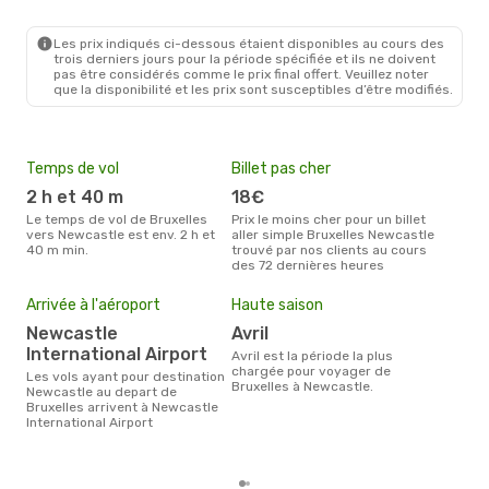
BRU
- NCL
Ryanair
Direct
NCL
- BRU
Les prix indiqués ci-dessous étaient disponibles au cours des
trois derniers jours pour la période spécifiée et ils ne doivent
pas être considérés comme le prix final offert. Veuillez noter
que la disponibilité et les prix sont susceptibles d’être modifiés.
Temps de vol
Billet pas cher
Com
2 h et 40 m
18€
R
Le temps de vol de Bruxelles
Prix le moins cher pour un billet
Les compagnie(s) aérienne(s)
vers Newcastle est env. 2 h et
aller simple Bruxelles Newcastle
effe
40 m min.
trouvé par nos clients au cours
entr
des 72 dernières heures
Mei
eff
Arrivée à l'aéroport
Haute saison
rés
Newcastle
avril
ma
International Airport
avril est la période la plus
Selon les dernières données,
chargée pour voyager de
Les vols ayant pour destination
déc
Bruxelles à Newcastle.
Newcastle au depart de
usit
Bruxelles arrivent à Newcastle
rése
International Airport
dest
dépa