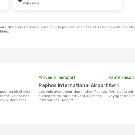
PAR
- PFO
Août
- Ven. 4 Sept.
Jeu. 29 Oct.
- Mar. 3
Direct
Ryanair
Direct
FO
PAR
- PFO
Direct
Aegean Airlines
1 Esc
AR
PFO
- PAR
rs des trois derniers jours pour la période spécifiée et ils ne doivent pas être
ifiés.
Arrivée à l'aéroport
Haute saison
Paphos International Airport
avril
Les vols ayant pour destination Paphos
avril est la période la plus chargée pour
os trouvé par nos
au depart de Paris arrivent à Paphos
voyager de Par
des 72 dernières
International Airport