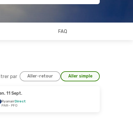
FAQ
ltrer par
Aller-retour
Aller simple
en. 11 Sept.
ct.
Ryanair
Direct
PAR
- PFO