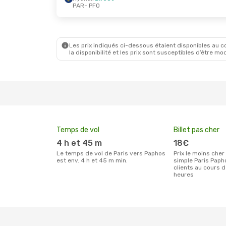
PAR
- PFO
Sam. 10 Oct.
- Lun. 19 Oct.
Ven. 28 
Transavia France
Direct
Ryanair
PAR
- PFO
PAR
- P
Ryanair
Direct
Ryanair
PFO
- PAR
PFO
- P
Les prix indiqués ci-dessous étaient disponibles au cou
la disponibilité et les prix sont susceptibles d’être mod
Temps de vol
Billet pas cher
4 h et 45 m
18€
Le temps de vol de Paris vers Paphos
Prix le moins cher pour un billet aller
est env. 4 h et 45 m min.
simple Paris Paph
clients au cours 
heures