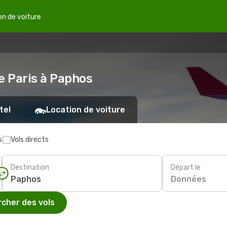
on de voiture
e Paris à Paphos
tel
Location de voiture
s
Vols directs
Destination
Départ le
Données
cher des vols