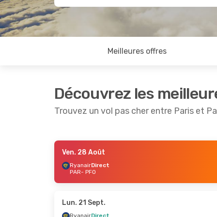
Meilleures offres
Découvrez les meilleur
Trouvez un vol pas cher entre Paris et P
Ven. 28 Août
Lun. 21 Sept.
- Lun. 28 Sept.
Ven. 11 S
Ryanair
Direct
PAR
- PFO
Ryanair
Direct
Ryanair
PAR
- PFO
PAR
- P
Ryanair
Direct
Ryanair
PFO
- PAR
PFO
- P
Lun. 21 Sept.
Ryanair
Direct