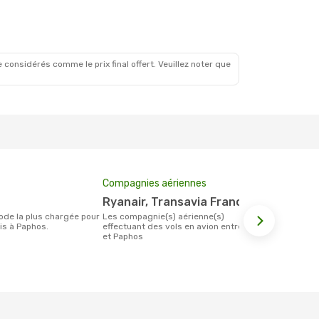
 Nov.
ale
 considérés comme le prix final offert. Veuillez noter que
Compagnies aériennes
Prix moyen 
Ryanair, Transavia France
335 €
Les compagnie(s) aérienne(s)
Le prix moyen d'un billet Paris Paphos
is à Paphos.
effectuant des vols en avion entre Paris
est d´enviro
et Paphos
base des 6 d