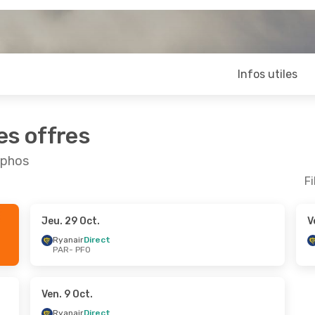
Infos utiles
es offres
aphos
Fi
Jeu. 29 Oct.
V
ept.
- Lun. 14 Sept.
Ven. 2 Oct.
- Lun. 5 O
Ryanair
Direct
PAR
- PFO
Direct
Ryanair
Direct
FO
PAR
- PFO
Direct
Ryanair
Direct
AR
PFO
- PAR
Ven. 9 Oct.
Ryanair
Direct