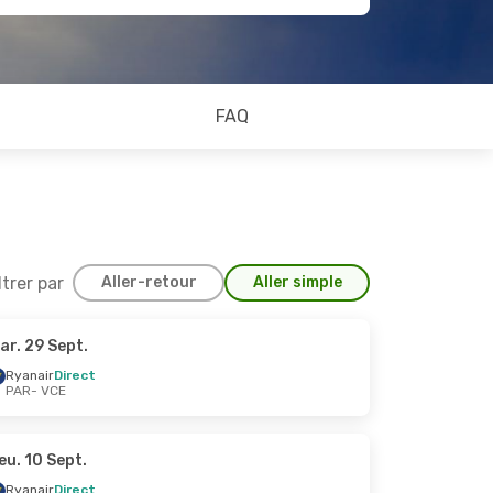
FAQ
ltrer par
Aller-retour
Aller simple
ar. 29 Sept.
30 Sept.
Ryanair
Direct
PAR
- VCE
eu. 10 Sept.
Ryanair
Direct