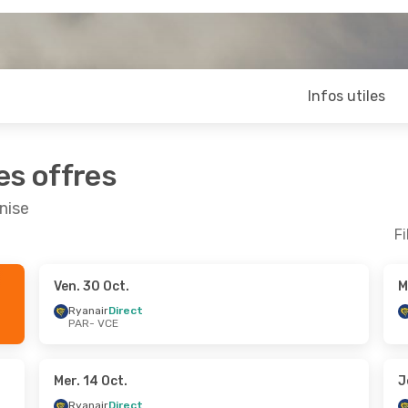
Infos utiles
es offres
nise
Fi
Ven. 30 Oct.
M
ept.
- Mar. 15 Sept.
Mer. 30 Sept.
- Mer. 
Ryanair
Direct
PAR
- VCE
Direct
Ryanair
Direct
CE
PAR
- VCE
Direct
Ryanair
Direct
AR
VCE
- PAR
Mer. 14 Oct.
J
Ryanair
Direct