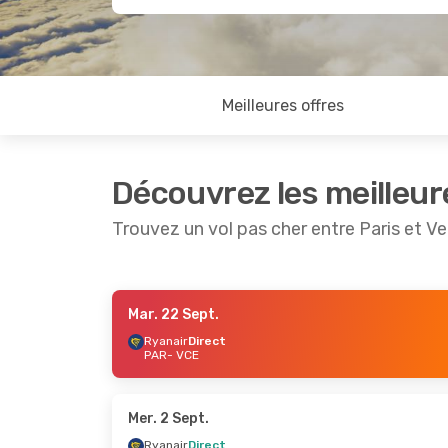
Meilleures offres
Découvrez les meilleur
Trouvez un vol pas cher entre Paris et Ve
Mar. 22 Sept.
Mer. 16 Sept.
- Mar. 22 Sept.
Lun. 14 S
Ryanair
Direct
PAR
- VCE
Ryanair
Direct
Ryanair
PAR
- VCE
PAR
- V
Ryanair
Direct
Ryanair
VCE
- PAR
VCE
- P
Mer. 2 Sept.
Ryanair
Direct