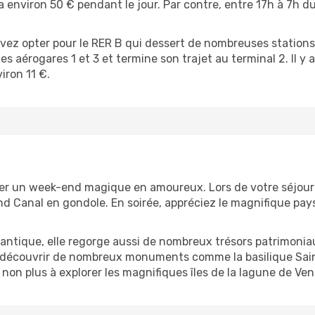
 environ 50 € pendant le jour. Par contre, entre 17h à 7h d
vez opter pour le RER B qui dessert de nombreuses statio
s aérogares 1 et 3 et termine son trajet au terminal 2. Il y 
viron 11 €.
sser un week-end magique en amoureux. Lors de votre séjour 
 Canal en gondole. En soirée, appréciez le magnifique paysag
antique, elle regorge aussi de nombreux trésors patrimoniaux
z découvrir de nombreux monuments comme la basilique Saint
on plus à explorer les magnifiques îles de la lagune de V