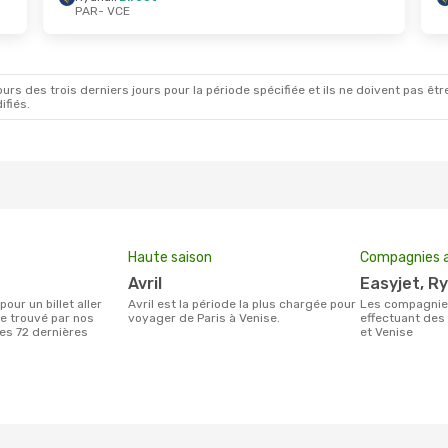
PAR
- VCE
Août
- Ven. 4 Sept.
Mer. 28 Oct.
- Mar. 3 
Direct
Ryanair
Direct
CE
PAR
- VCE
Direct
Easyjet
Direct
AR
VCE
- PAR
rs des trois derniers jours pour la période spécifiée et ils ne doivent pas être
ifiés.
Haute saison
Compagnies a
avril
Easyjet, R
avril est la période la plus chargée pour
Les compagnie(s) aérienne(s)
se trouvé par nos
voyager de Paris à Venise.
effectuant des 
des 72 dernières
et Venise