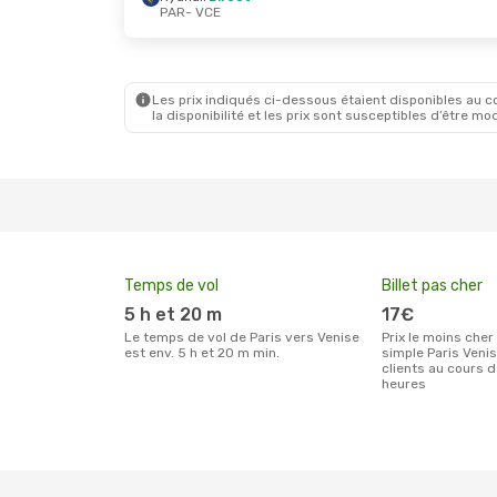
PAR
- VCE
Mar. 13 Oct.
- Dim. 18 Oct.
Mar. 25 
Ryanair
Direct
Ryanair
PAR
- VCE
PAR
- V
Transavia France
Direct
Ryanair
VCE
- PAR
VCE
- P
Les prix indiqués ci-dessous étaient disponibles au cou
la disponibilité et les prix sont susceptibles d’être mod
Temps de vol
Billet pas cher
5 h et 20 m
17€
Le temps de vol de Paris vers Venise
Prix le moins cher pour un billet aller
est env. 5 h et 20 m min.
simple Paris Veni
clients au cours 
heures