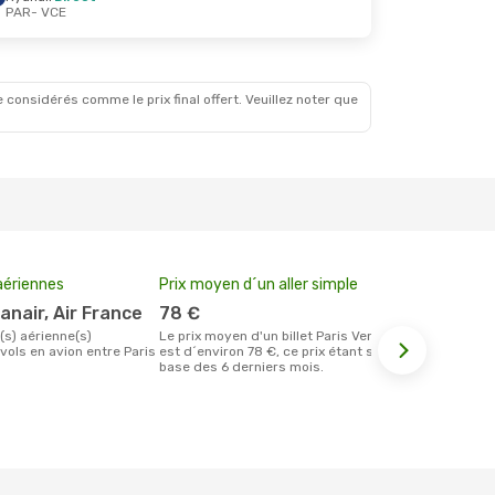
PAR
- VCE
Nov.
 considérés comme le prix final offert. Veuillez noter que
ériennes
Prix moyen d´un aller simple
Meilleur m
votre rése
yanair, Air France
78 €
mars
Le prix moyen d'un billet Paris Venise
vols en avion entre Paris
est d´environ 78 €, ce prix étant sur la
Selon les dernières données, octobre
base des 6 derniers mois.
est le momen
effectuer la
destination 
Paris