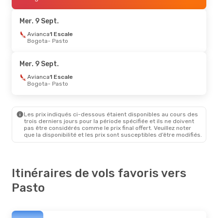
Avianca
1 Escale
Pasto
- Medellin
Mer. 9 Sept.
Sam. 22 Août
Avianca
1 Escale
- Dim. 23 Août
Bogota
- Pasto
Avianca
Direct
Bogota
- Pasto
Avianca
Direct
Mer. 9 Sept.
Pasto
- Bogota
Avianca
1 Escale
Bogota
- Pasto
Les prix indiqués ci-dessous étaient disponibles au cours des
trois derniers jours pour la période spécifiée et ils ne doivent
pas être considérés comme le prix final offert. Veuillez noter
que la disponibilité et les prix sont susceptibles d’être modifiés.
Itinéraires de vols favoris vers
Pasto