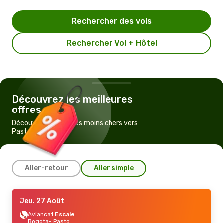
Rechercher des vols
Rechercher Vol + Hôtel
Découvrez les meilleures
offres
Découvrez les vols les moins chers vers
Pasto
Aller-retour
Aller simple
Jeu. 10 Sept.
Jeu. 27 Août
- Dim. 13 Sept.
Avianca
Avianca
Direct
1 Escale
Medellin
Bogota
- Pasto
- Pasto