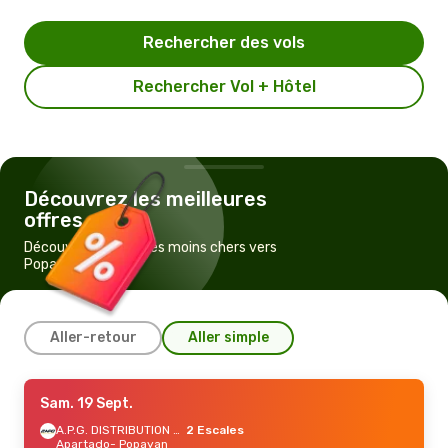
Rechercher des vols
Rechercher Vol + Hôtel
Découvrez les meilleures
offres
Découvrez les vols les moins chers vers
Popayan
Aller-retour
Aller simple
Dim. 30 Août
Sam. 19 Sept.
- Sam. 5 Sept.
Jetsmart Airlines
1 Escale
A.P.G. DISTRIBUTION SYSTEM
2 Escales
Cali
Apartado
- Popayan
- Popayan