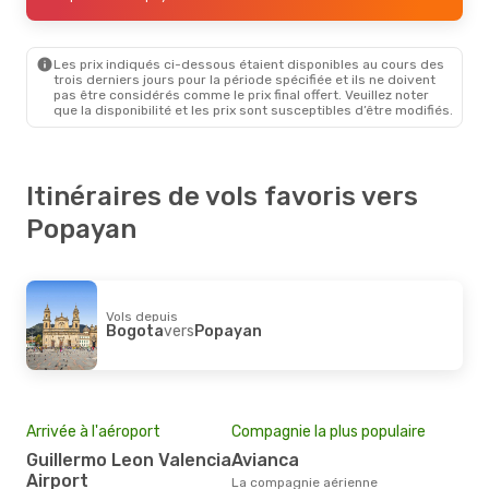
Avianca
1 Escale
Popayan
- Cali
Les prix indiqués ci-dessous étaient disponibles au cours des
Ven. 16 Oct.
- Ven. 16 Oct.
trois derniers jours pour la période spécifiée et ils ne doivent
pas être considérés comme le prix final offert. Veuillez noter
Avianca
Direct
que la disponibilité et les prix sont susceptibles d’être modifiés.
Bogota
- Popayan
A.P.G. DISTRIBUTION SYSTEM
Direct
Popayan
- Bogota
Itinéraires de vols favoris vers
Dim. 6 Sept.
- Jeu. 10 Sept.
Popayan
Avianca
Direct
Bogota
- Popayan
A.P.G. DISTRIBUTION SYSTEM
Direct
Popayan
- Bogota
Vols depuis
Bogota
vers
Popayan
Arrivée à l'aéroport
Compagnie la plus populaire
Guillermo Leon Valencia
Avianca
Airport
La compagnie aérienne