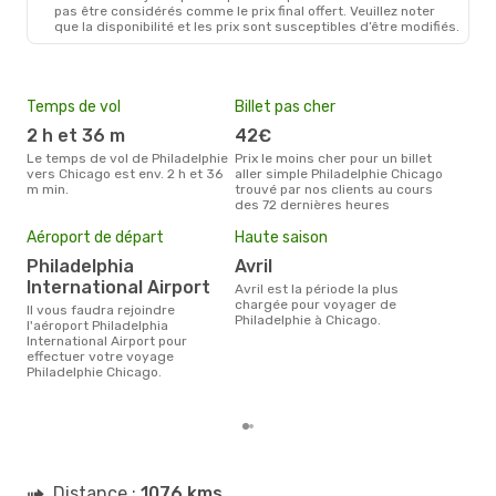
PHL
- CHI
pas être considérés comme le prix final offert. Veuillez noter
Frontier Airlines
Direct
que la disponibilité et les prix sont susceptibles d’être modifiés.
CHI
- PHL
Temps de vol
Billet pas cher
Com
2 h et 36 m
42€
Fr
Le temps de vol de Philadelphie
Prix le moins cher pour un billet
Les compagnie(s) aérienne(s)
vers Chicago est env. 2 h et 36
aller simple Philadelphie Chicago
effe
m min.
trouvé par nos clients au cours
entr
des 72 dernières heures
Mei
Aéroport de départ
Haute saison
eff
rés
Philadelphia
avril
International Airport
j
avril est la période la plus
chargée pour voyager de
Il vous faudra rejoindre
Selon les dernières données,
Philadelphie à Chicago.
l'aéroport Philadelphia
janv
International Airport pour
usit
effectuer votre voyage
rése
Philadelphie Chicago.
dest
dépa
Distance :
1076 kms