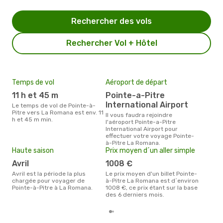
Rechercher des vols
Rechercher Vol + Hôtel
Temps de vol
Aéroport de départ
Mei
eff
11 h et 45 m
Pointe-a-Pitre
rés
International Airport
Le temps de vol de Pointe-à-
j
Pitre vers La Romana est env. 11
Il vous faudra rejoindre
h et 45 m min.
l'aéroport Pointe-a-Pitre
Selon les dernières données,
International Airport pour
janv
effectuer votre voyage Pointe-
usit
à-Pitre La Romana.
rése
Haute saison
Prix moyen d´un aller simple
des
dépa
avril
1008 €
avril est la période la plus
Le prix moyen d'un billet Pointe-
chargée pour voyager de
à-Pitre La Romana est d´environ
Pointe-à-Pitre à La Romana.
1008 €, ce prix étant sur la base
des 6 derniers mois.