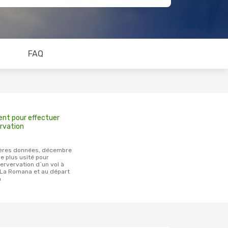
FAQ
ent pour effectuer
rvation
e plus usité pour
servervation d´un vol à
 La Romana et au départ
n