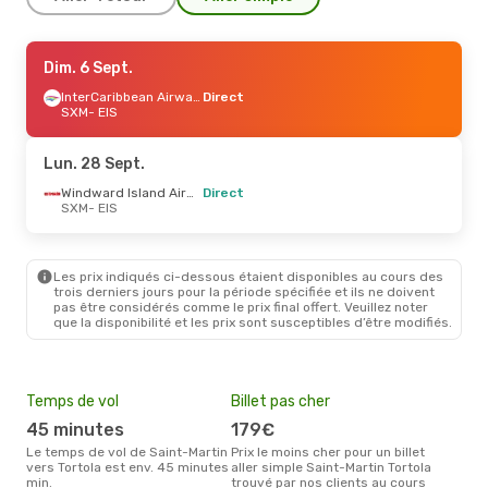
Ven. 18 Sept.
Dim. 6 Sept.
- Lun. 21 Sept.
Hahn Air Technologies
InterCaribbean Airways
Direct
Direct
SXM
SXM
- EIS
- EIS
Windward Island Airways
Direct
EIS
- SXM
Lun. 28 Sept.
Lun. 7 Sept.
- Ven. 11 Sept.
Windward Island Airways
Direct
SXM
- EIS
Windward Island Airways
Direct
SXM
- EIS
Windward Island Airways
Direct
EIS
- SXM
Les prix indiqués ci-dessous étaient disponibles au cours des
trois derniers jours pour la période spécifiée et ils ne doivent
pas être considérés comme le prix final offert. Veuillez noter
que la disponibilité et les prix sont susceptibles d’être modifiés.
Temps de vol
Billet pas cher
Hau
45 minutes
179€
av
Le temps de vol de Saint-Martin
Prix le moins cher pour un billet
avril est la période la plus
vers Tortola est env. 45 minutes
aller simple Saint-Martin Tortola
cha
min.
trouvé par nos clients au cours
Mart