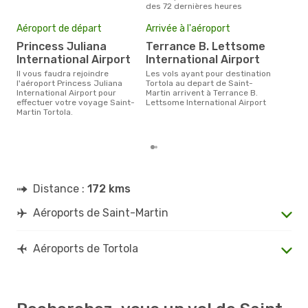
des 72 dernières heures
Pri
Aéroport de départ
Arrivée à l'aéroport
2
Princess Juliana
Terrance B. Lettsome
Le prix moyen d'un billet Saint-
International Airport
International Airport
Mart
€, c
Il vous faudra rejoindre
Les vols ayant pour destination
dern
l'aéroport Princess Juliana
Tortola au depart de Saint-
International Airport pour
Martin arrivent à Terrance B.
effectuer votre voyage Saint-
Lettsome International Airport
Martin Tortola.
Distance :
172 kms
Aéroports de Saint-Martin
Aéroports de Tortola