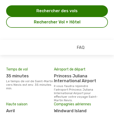
Rechercher des vols
Rechercher Vol + Hôtel
FAQ
Temps de vol
Aéroport de départ
Pri
35 minutes
Princess Juliana
3
International Airport
Le temps de vol de Saint-Martin
Le prix moyen d'un billet Saint-
vers Nevis est env. 35 minutes
Mart
Il vous faudra rejoindre
min.
€, c
l'aéroport Princess Juliana
dern
International Airport pour
effectuer votre voyage Saint-
Martin Nevis.
Haute saison
Compagnies aériennes
avril
Windward Island