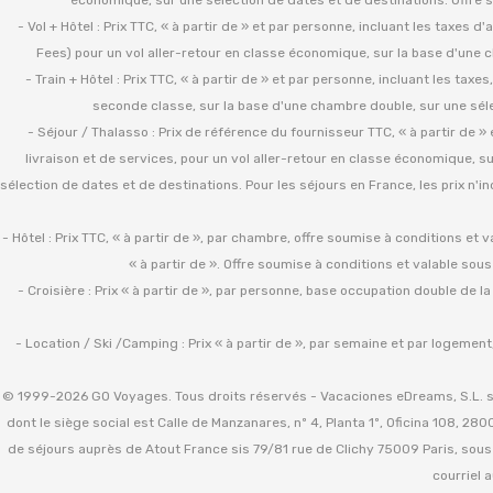
- Vol + Hôtel : Prix TTC, « à partir de » et par personne, incluant les taxes 
Fees) pour un vol aller-retour en classe économique, sur la base d'une c
- Train + Hôtel : Prix TTC, « à partir de » et par personne, incluant les tax
seconde classe, sur la base d'une chambre double, sur une sélec
- Séjour / Thalasso : Prix de référence du fournisseur TTC, « à partir de 
livraison et de services, pour un vol aller-retour en classe économique, s
sélection de dates et de destinations. Pour les séjours en France, les prix n'in
- Hôtel : Prix TTC, « à partir de », par chambre, offre soumise à conditions et 
« à partir de ». Offre soumise à conditions et valable sou
- Croisière : Prix « à partir de », par personne, base occupation double de l
- Location / Ski /Camping : Prix « à partir de », par semaine et par logement
© 1999-2026 GO Voyages. Tous droits réservés - Vacaciones eDreams, S.L. so
dont le siège social est Calle de Manzanares, nº 4, Planta 1º, Oficina 108,
de séjours auprès de Atout France sis 79/81 rue de Clichy 75009 Paris, so
courriel 