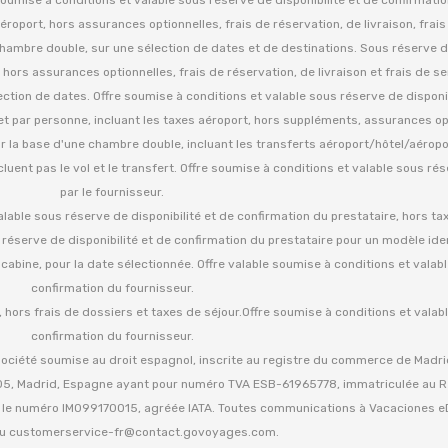
d'aéroport, hors assurances optionnelles, frais de réservation, de livraison, frai
hambre double, sur une sélection de dates et de destinations. Sous réserve de
es, hors assurances optionnelles, frais de réservation, de livraison et frais de se
tion de dates. Offre soumise à conditions et valable sous réserve de disponib
» et par personne, incluant les taxes aéroport, hors suppléments, assurances op
ur la base d'une chambre double, incluant les transferts aéroport/hôtel/aéropo
cluent pas le vol et le transfert. Offre soumise à conditions et valable sous ré
par le fournisseur.
valable sous réserve de disponibilité et de confirmation du prestataire, hors tax
s réserve de disponibilité et de confirmation du prestataire pour un modèle iden
a cabine, pour la date sélectionnée. Offre valable soumise à conditions et valab
confirmation du fournisseur.
, hors frais de dossiers et taxes de séjour.Offre soumise à conditions et valab
confirmation du fournisseur.
ciété soumise au droit espagnol, inscrite au registre du commerce de Madrid
 28005, Madrid, Espagne ayant pour numéro TVA ESB-61965778, immatriculée au
us le numéro IM099170015, agréée IATA. Toutes communications à Vacaciones 
au
customerservice-fr@contact.govoyages.com
.