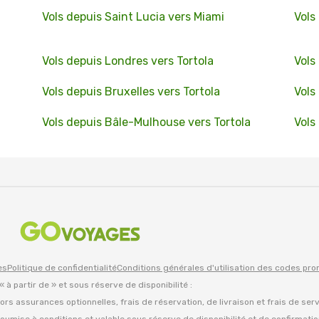
Vols depuis Saint Lucia vers Miami
Vols
Vols depuis Londres vers Tortola
Vols
Vols depuis Bruxelles vers Tortola
Vols
Vols depuis Bâle-Mulhouse vers Tortola
Vols
es
Politique de confidentialité
Conditions générales d'utilisation des codes pr
 « à partir de » et sous réserve de disponibilité :
 hors assurances optionnelles, frais de réservation, de livraison et frais de ser
oumise à conditions et valable sous réserve de disponibilité et de confirmati