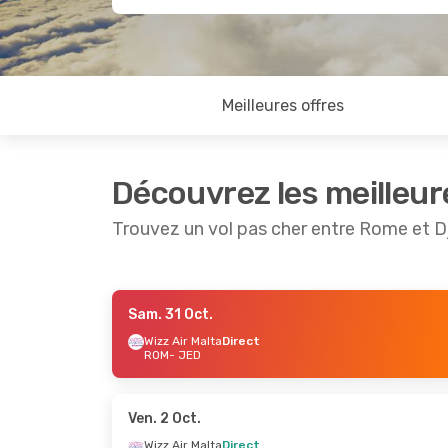
Meilleures offres
Découvrez les meilleur
Trouvez un vol pas cher entre Rome et 
Sam. 31 Oct.
Lun. 7 Sept.
- Lun. 14 Sept.
Lun. 21 
Wizz Air Malta
Direct
ROM
- JED
Wizz Air Malta
Direct
Wizz Air
ROM
- JED
ROM
- J
Wizz Air Malta
Direct
Wizz Air
JED
- ROM
JED
- R
Ven. 2 Oct.
Wizz Air Malta
Direct