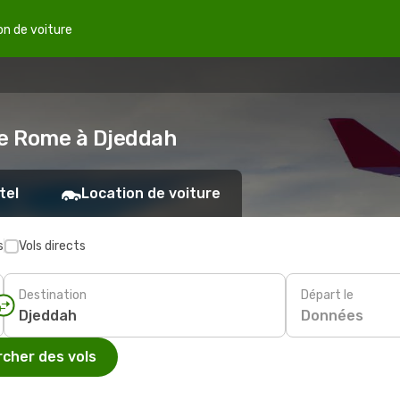
on de voiture
de Rome à Djeddah
tel
Location de voiture
s
Vols directs
Destination
Départ le
Données
cher des vols