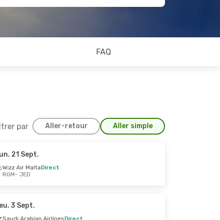
FAQ
ltrer par
Aller-retour
Aller simple
un. 21 Sept.
 30 Sept.
Wizz Air Malta
Direct
ROM
- JED
eu. 3 Sept.
Saudi Arabian Airlines
Direct