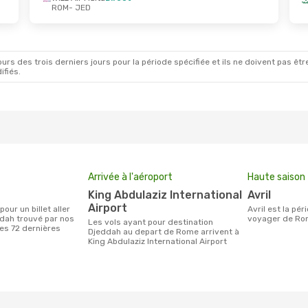
ROM
- JED
Août
- Ven. 4 Sept.
Lun. 19 Oct.
- Lun. 1
rabian Airlines
1 Escale
Turkish Airlines
1 Esc
ED
ROM
- JED
rabian Airlines
1 Escale
Wizz Air Malta
Direct
OM
JED
- ROM
rs des trois derniers jours pour la période spécifiée et ils ne doivent pas être
ifiés.
Arrivée à l'aéroport
Haute saison
King Abdulaziz International
avril
Airport
avril est la période la plus chargée pour
dah trouvé par nos
voyager de Ro
Les vols ayant pour destination
des 72 dernières
Djeddah au depart de Rome arrivent à
King Abdulaziz International Airport