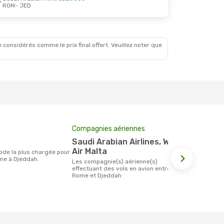
ROM
- JED
9 Oct.
ale
 considérés comme le prix final offert. Veuillez noter que
Compagnies aériennes
Prix moyen 
Saudi Arabian Airlines, Wizz
181 €
Air Malta
Le prix moyen d'un billet Rome Djeddah
me à Djeddah.
est d´environ
Les compagnie(s) aérienne(s)
base des 6 d
effectuant des vols en avion entre
Rome et Djeddah