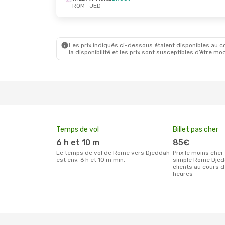
ROM
- JED
Dim. 25 Oct.
- Dim. 1 Nov.
Lun. 24 
Wizz Air Malta
Direct
Saudi A
ROM
- JED
ROM
- J
Wizz Air Malta
Direct
Saudi A
JED
- ROM
JED
- R
Les prix indiqués ci-dessous étaient disponibles au cou
la disponibilité et les prix sont susceptibles d’être mod
Temps de vol
Billet pas cher
6 h et 10 m
85€
Le temps de vol de Rome vers Djeddah
Prix le moins cher pour un billet aller
est env. 6 h et 10 m min.
simple Rome Djed
clients au cours 
heures