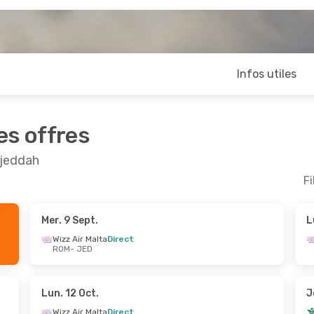
Infos utiles
es offres
Djeddah
Fi
Mer. 9 Sept.
L
Sept.
- Lun. 28 Sept.
Lun. 28 Sept.
- Mer.
Wizz Air Malta
Direct
ROM
- JED
 Malta
Direct
Wizz Air Malta
Direct
ED
ROM
- JED
 Malta
Direct
Wizz Air Malta
Direct
OM
JED
- ROM
Lun. 12 Oct.
J
Wizz Air Malta
Direct