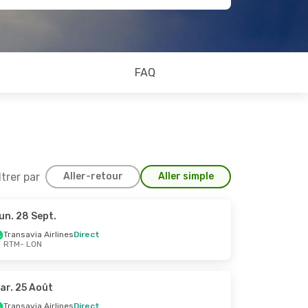
FAQ
ltrer par
Aller-retour
Aller simple
un. 28 Sept.
 30 Sept.
Transavia Airlines
Direct
RTM
- LON
ect
ar. 25 Août
Transavia Airlines
Direct