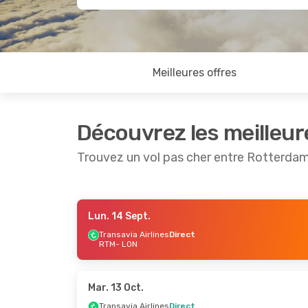
Meilleures offres
Découvrez les meilleur
Trouvez un vol pas cher entre Rotterda
Lun. 14 Sept.
Jeu. 10 Sept.
- Lun. 14 Sept.
Jeu. 17 
Transavia Airlines
Direct
RTM
- LON
Transavia Airlines
Direct
Transav
RTM
- LON
RTM
- L
Easyjet
Direct
Easyjet
LON
- RTM
LON
- R
Mar. 13 Oct.
Transavia Airlines
Direct