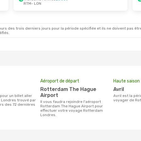
RTM
- LON
Oct.
- Dim. 1 Nov.
Mar. 20 Oct.
- Jeu. 
ia Airlines
Direct
Transavia Airlines
Dir
ON
RTM
- LON
Direct
Easyjet
Direct
TM
LON
- RTM
rs des trois derniers jours pour la période spécifiée et ils ne doivent pas être
ifiés.
Aéroport de départ
Haute saison
Rotterdam The Hague
avril
Airport
avril est la période la plus chargée pour
 Londres trouvé par
voyager de Ro
Il vous faudra rejoindre l'aéroport
urs des 72 dernières
Rotterdam The Hague Airport pour
effectuer votre voyage Rotterdam
Londres.