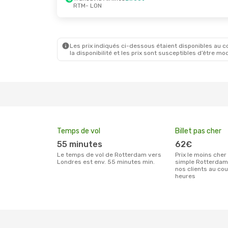
RTM
- LON
Mar. 25 Août
- Dim. 30 Août
Jeu. 22 
Transavia Airlines
Direct
Transav
RTM
- LON
RTM
- L
Easyjet
Direct
Easyjet
LON
- RTM
LON
- R
Les prix indiqués ci-dessous étaient disponibles au cou
la disponibilité et les prix sont susceptibles d’être mod
Temps de vol
Billet pas cher
55 minutes
62€
Le temps de vol de Rotterdam vers
Prix le moins cher pour un billet aller
Londres est env. 55 minutes min.
simple Rotterdam
nos clients au co
heures