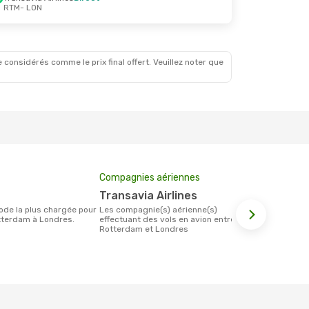
RTM
- LON
22 Oct.
ect
 considérés comme le prix final offert. Veuillez noter que
Compagnies aériennes
Prix moyen 
Transavia Airlines
135 €
Les compagnie(s) aérienne(s)
Le prix moyen d'un billet Rotterdam
tterdam à Londres.
effectuant des vols en avion entre
Londres est 
Rotterdam et Londres
étant sur la