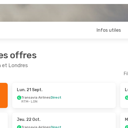
Infos utiles
es offres
m et Londres
Fi
Lun. 21 Sept.
L
Sept.
- Mer. 23 Sept.
Lun. 28 Sept.
- Mer.
Transavia Airlines
Direct
RTM
- LON
ia Airlines
Direct
Transavia Airlines
Dir
ON
RTM
- LON
Direct
Easyjet
Direct
TM
LON
- RTM
Jeu. 22 Oct.
M
Transavia Airlines
Direct