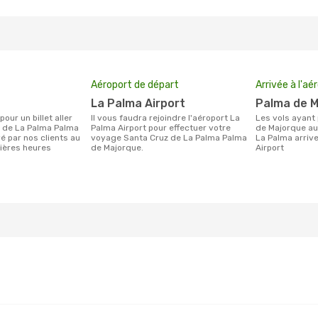
Aéroport de départ
Arrivée à l'aé
La Palma Airport
Palma de 
Il vous faudra rejoindre l'aéroport La
Les vols ayant pour destination Palma
z de La Palma Palma
Palma Airport pour effectuer votre
de Majorque au
é par nos clients au
voyage Santa Cruz de La Palma Palma
La Palma arriv
ières heures
de Majorque.
Airport