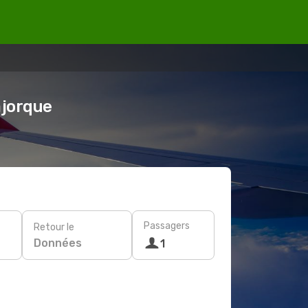
ajorque
Passagers
Retour le
Données
1