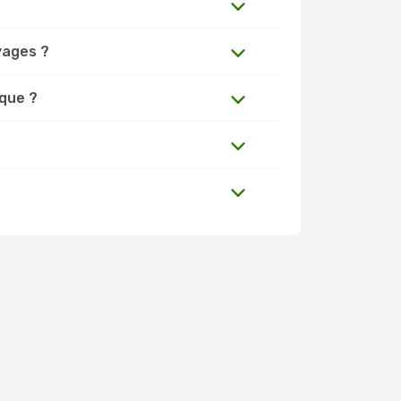
yages ?
rque ?