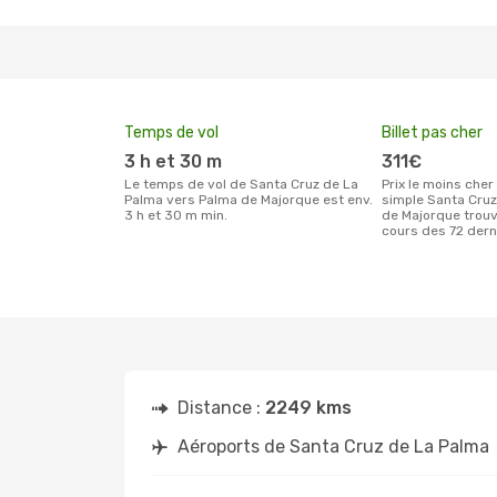
Temps de vol
Billet pas cher
3 h et 30 m
311€
Le temps de vol de Santa Cruz de La
Prix le moins cher pour un billet aller
Palma vers Palma de Majorque est env.
simple Santa Cru
3 h et 30 m min.
de Majorque trouv
cours des 72 dern
Distance :
2249 kms
Aéroports de Santa Cruz de La Palma