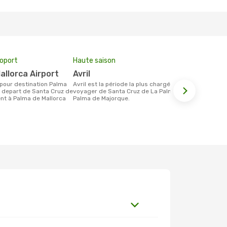
roport
Haute saison
Prix moyen 
Mallorca Airport
avril
259 €
avril est la période la plus chargée pour
Le prix moyen d'un billet Santa Cruz de
 depart de Santa Cruz de
voyager de Santa Cruz de La Palma à
La Palma Pa
ent à Palma de Mallorca
Palma de Majorque.
´environ 259
des 6 dernie