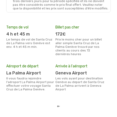
trois derniers jours pour la période spécifiée et ils ne doivent
pas être considérés comme le prix final offert. Veuillez noter
que la disponibilité et les prix sont susceptibles d’être modifiés.
Temps de vol
Billet pas cher
Hau
4 h et 45 m
172€
av
Le temps de vol de Santa Cruz
Prix le moins cher pour un billet
avril est la période la plus
de La Palma vers Genève est
aller simple Santa Cruz de La
cha
env. 4 h et 45 m min.
Palma Genève trouvé par nos
Cru
clients au cours des 72
dernières heures
Mei
eff
rés
Aéroport de départ
Arrivée à l'aéroport
o
La Palma Airport
Geneva Airport
Selon les dernières données,
Il vous faudra rejoindre
Les vols ayant pour destination
octo
l'aéroport La Palma Airport pour
Genève au depart de Santa Cruz
usit
effectuer votre voyage Santa
de La Palma arrivent à Geneva
rése
Cruz de La Palma Genève.
Airport
des
dép
Pal