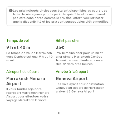
RAK
- GVA
Easyjet
Direct
GVA
- RAK
Les prix indiqués ci-dessous étaient disponibles au cours des
trois derniers jours pour la période spécifiée et ils ne doivent
pas être considérés comme le prix final offert. Veuillez noter
que la disponibilité et les prix sont susceptibles d’être modifiés.
Temps de vol
Billet pas cher
Hau
9 h et 40 m
35€
av
Le temps de vol de Marrakech
Prix le moins cher pour un billet
avril est la période la plus
vers Genève est env. 9 h et 40
aller simple Marrakech Genève
cha
m min.
trouvé par nos clients au cours
Mar
des 72 dernières heures
Pri
15
Aéroport de départ
Arrivée à l'aéroport
Le prix moyen d'un billet
Marrakesh Menara
Geneva Airport
Mar
Airport
156 
Les vols ayant pour destination
des 
Genève au depart de Marrakech
Il vous faudra rejoindre
arrivent à Geneva Airport
l'aéroport Marrakesh Menara
Airport pour effectuer votre
voyage Marrakech Genève.