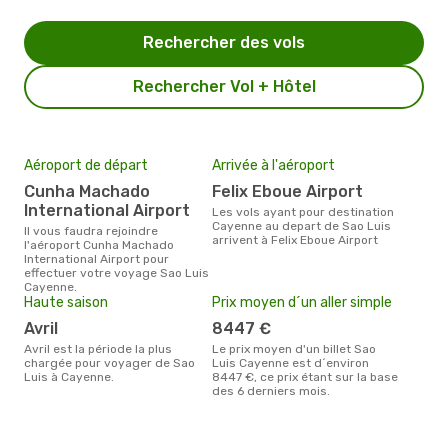
Rechercher des vols
Rechercher Vol + Hôtel
Aéroport de départ
Arrivée à l'aéroport
Cunha Machado
Felix Eboue Airport
International Airport
Les vols ayant pour destination
Cayenne au depart de Sao Luis
Il vous faudra rejoindre
arrivent à Felix Eboue Airport
l'aéroport Cunha Machado
International Airport pour
effectuer votre voyage Sao Luis
Cayenne.
Haute saison
Prix moyen d´un aller simple
avril
8447 €
avril est la période la plus
Le prix moyen d'un billet Sao
chargée pour voyager de Sao
Luis Cayenne est d´environ
Luis à Cayenne.
8447 €, ce prix étant sur la base
des 6 derniers mois.