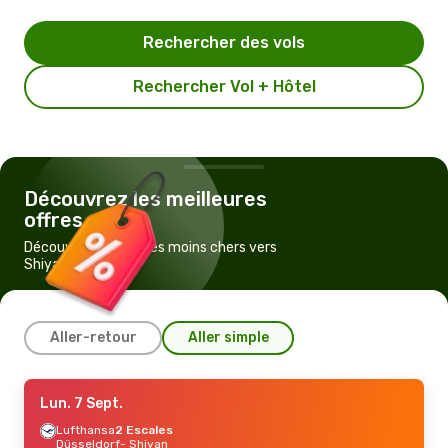
Rechercher des vols
Rechercher Vol + Hôtel
Découvrez les meilleures
offres
Découvrez les vols les moins chers vers
Shiyan
Aller-retour
Aller simple
Lun. 7 Sept.
Lun. 7 Sept.
- Lun. 14 Sept.
Qatar Airways
Lufthansa
2 Escales
2 Escales
Düsseldorf
Düsseldorf
- Shiyan
- Shiyan