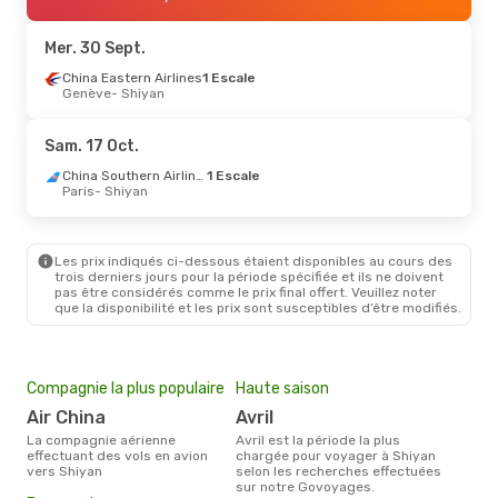
Shanghai Airlines
2 Escales
Shiyan
- Düsseldorf
Mer. 30 Sept.
China Eastern Airlines
1 Escale
Genève
- Shiyan
Sam. 17 Oct.
China Southern Airlines
1 Escale
Paris
- Shiyan
Les prix indiqués ci-dessous étaient disponibles au cours des
trois derniers jours pour la période spécifiée et ils ne doivent
pas être considérés comme le prix final offert. Veuillez noter
que la disponibilité et les prix sont susceptibles d’être modifiés.
Compagnie la plus populaire
Haute saison
Air China
avril
La compagnie aérienne
avril est la période la plus
effectuant des vols en avion
chargée pour voyager à Shiyan
vers Shiyan
selon les recherches effectuées
sur notre Govoyages.