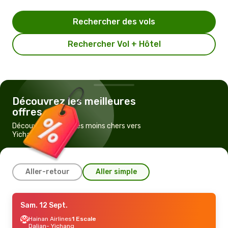
Rechercher des vols
Rechercher Vol + Hôtel
Découvrez les meilleures
offres
Découvrez les vols les moins chers vers
Yichang
Aller-retour
Aller simple
Mar. 29 Sept.
Sam. 12 Sept.
- Ven. 9 Oct.
Hainan Airlines
1 Escale
China Southern Airlines
1 Escale
Dalian
- Yichang