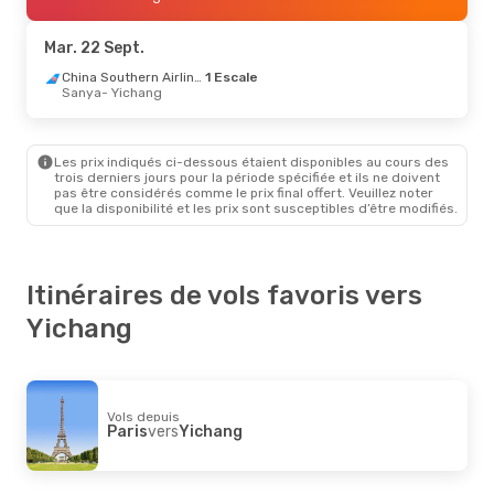
Paris
- Yichang
China Southern Airlines
1 Escale
Mar. 22 Sept.
Yichang
- Paris
China Southern Airlines
1 Escale
Sanya
- Yichang
Les prix indiqués ci-dessous étaient disponibles au cours des
trois derniers jours pour la période spécifiée et ils ne doivent
pas être considérés comme le prix final offert. Veuillez noter
que la disponibilité et les prix sont susceptibles d’être modifiés.
Itinéraires de vols favoris vers
Yichang
Vols depuis
Paris
vers
Yichang