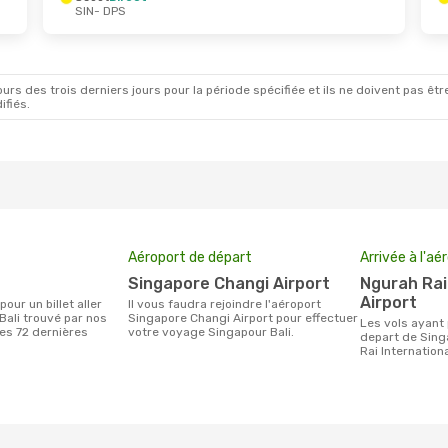
SIN
- DPS
 Sept.
- Dim. 27 Sept.
Sam. 29 Août
- Mar
irect
Scoot
Direct
PS
SIN
- DPS
usa
Direct
TransNusa
Direct
IN
DPS
- SIN
rs des trois derniers jours pour la période spécifiée et ils ne doivent pas être
ifiés.
Aéroport de départ
Arrivée à l'aé
Singapore Changi Airport
Ngurah Rai International
Airport
Il vous faudra rejoindre l'aéroport
Bali trouvé par nos
Singapore Changi Airport pour effectuer
Les vols ayant pour destination Bali au
des 72 dernières
votre voyage Singapour Bali.
depart de Sing
Rai Internationa