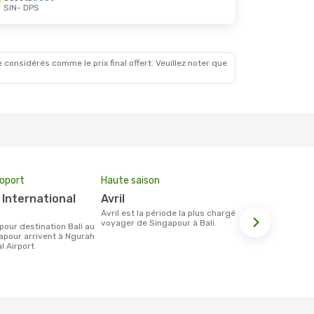
SIN
- DPS
. 1 Sept.
 considérés comme le prix final offert. Veuillez noter que
roport
Haute saison
Compagnie
avril
Klm Royal Dutch Airlines,
Scoot, J
avril est la période la plus chargée pour
voyager de Singapour à Bali.
Les compagnie(s) aérienne(s)
apour arrivent à Ngurah
effectuant d
l Airport
Singapour et