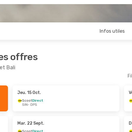
Infos utiles
es offres
et Bali
Fi
Jeu. 15 Oct.
V
ct.
- Ven. 9 Oct.
Lun. 26 Oct.
- Mar.
Scoot
Direct
SIN
- DPS
irect
Scoot
Direct
PS
SIN
- DPS
Klm Royal Dutch Airlines
Direct
IN
DPS
- SIN
Mar. 22 Sept.
D
Scoot
Direct