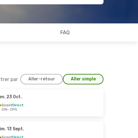
FAQ
ltrer par
Aller-retour
Aller simple
en. 23 Oct.
 3 Nov.
Scoot
Direct
SIN
- DPS
Klm Royal Dutch Airlines
Direct
im. 13 Sept.
Scoot
Direct