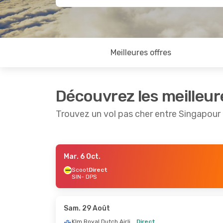
Meilleures offres
Découvrez les meilleur
Trouvez un vol pas cher entre Singapour 
Mar. 6 Oct.
Sam. 17 Oct.
- Lun. 19 Oct.
Dim. 4 O
Scoot
Direct
SIN
- DPS
Scoot
Direct
Scoot
D
SIN
- DPS
SIN
- D
Air Asia
1 Escale
DPS
- SIN
DPS
- S
Sam. 29 Août
Klm Royal Dutch Airlines
Direct