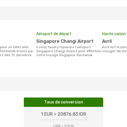
Aéroport de départ
Haute saison
Singapore Changi Airport
avril
Il vous faudra rejoindre l'aéroport
avril est la période la plus chargée pour
Pontianak trouvé par
Singapore Changi Airport pour effectuer
voyager de Sin
urs des 72 dernières
votre voyage Singapour Pontianak.
Taux de conversion
1 EUR = 20876.83 IDR
1 IDR = 0 EUR