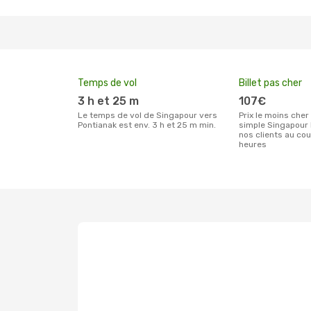
Temps de vol
Billet pas cher
3 h et 25 m
107€
Le temps de vol de Singapour vers
Prix le moins cher pour un billet aller
Pontianak est env. 3 h et 25 m min.
simple Singapour 
nos clients au co
heures