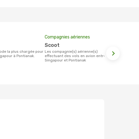
Compagnies aériennes
Prix moyen 
Scoot
183 €
Les compagnie(s) aérienne(s)
Le prix moyen d'un billet Singapour
gapour à Pontianak.
effectuant des vols en avion entre
Pontianak es
Singapour et Pontianak
étant sur la