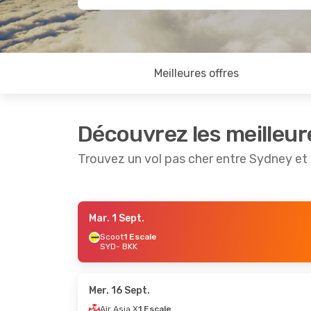
Meilleures offres
Découvrez les meilleur
Trouvez un vol pas cher entre Sydney e
Mar. 1 Sept.
Mar. 8 Sept.
- Dim. 13 Sept.
Sam. 29 
Scoot
1 Escale
SYD
- BKK
Scoot
2 Escales
Jetstar
SYD
- BKK
SYD
- BK
Vietjet
1 Escale
Scoot
1 
BKK
- SYD
BKK
- SY
Mer. 16 Sept.
Air Asia X
1 Escale