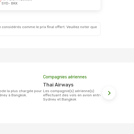
SYD
- BKK
 considérés comme le prix final offert. Veuillez noter que
Compagnies aériennes
Prix moyen 
Thai Airways
351 €
Les compagnie(s) aérienne(s)
Le prix moyen d'un billet Sydney
dney à Bangkok.
effectuant des vols en avion entre
Bangkok est 
Sydney et Bangkok
étant sur la