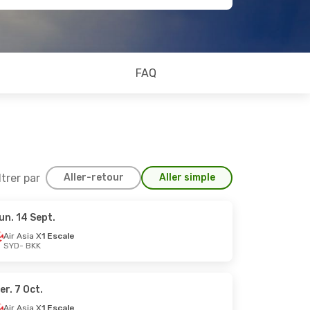
FAQ
ltrer par
Aller-retour
Aller simple
un. 14 Sept.
8 Sept.
Air Asia X
1 Escale
SYD
- BKK
er. 7 Oct.
Air Asia X
1 Escale