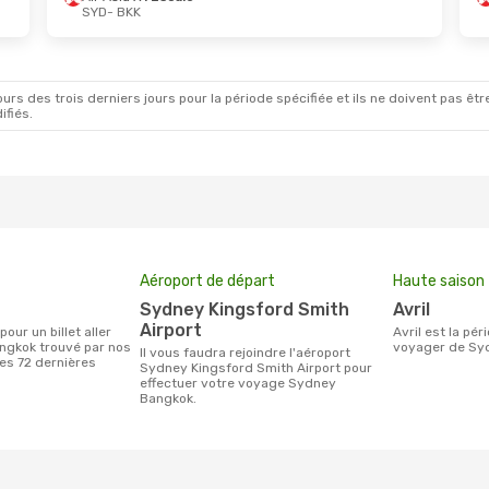
SYD
- BKK
rs des trois derniers jours pour la période spécifiée et ils ne doivent pas être
ifiés.
Aéroport de départ
Haute saison
Sydney Kingsford Smith
avril
Airport
avril est la période la plus chargée pour
ngkok trouvé par nos
voyager de Sy
Il vous faudra rejoindre l'aéroport
des 72 dernières
Sydney Kingsford Smith Airport pour
effectuer votre voyage Sydney
Bangkok.