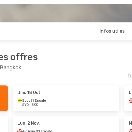
Infos utiles
es offres
t Bangkok
Fi
Dim. 18 Oct.
L
Août
- Jeu. 3 Sept.
Mer. 16 Sept.
- Lun. 2
Scoot
1 Escale
SYD
- BKK
1 Escale
Scoot
1 Escale
K
SYD
- BKK
Escale
Cebu Air
1 Escale
D
BKK
- SYD
Lun. 2 Nov.
M
Air Asia X
1 Escale