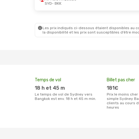
SYD
- BKK
Mer. 30 Sept.
- Lun. 5 Oct.
Air Asia X
1 Escale
SYD
- BKK
Cebu Air
1 Escale
BKK
- SYD
Les prix indiqués ci-dessous étaient disponibles au cou
la disponibilité et les prix sont susceptibles d’être mod
Temps de vol
Billet pas cher
18 h et 45 m
181€
Le temps de vol de Sydney vers
Prix le moins cher pour un billet aller
Bangkok est env. 18 h et 45 m min.
simple Sydney Ba
clients au cours 
heures