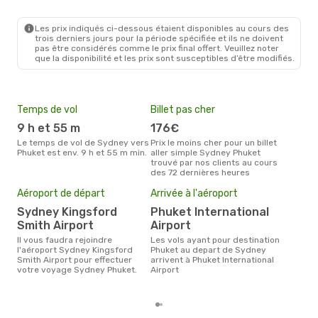
SYD
- HKT
Scoot
1 Escale
HKT
- SYD
Les prix indiqués ci-dessous étaient disponibles au cours des
trois derniers jours pour la période spécifiée et ils ne doivent
pas être considérés comme le prix final offert. Veuillez noter
que la disponibilité et les prix sont susceptibles d’être modifiés.
Temps de vol
Billet pas cher
Hau
9 h et 55 m
176€
av
Le temps de vol de Sydney vers
Prix le moins cher pour un billet
avril est la période la plus
Phuket est env. 9 h et 55 m min.
aller simple Sydney Phuket
cha
trouvé par nos clients au cours
Syd
des 72 dernières heures
Pri
3
Aéroport de départ
Arrivée à l'aéroport
Le prix moyen d'un billet Sydney
Sydney Kingsford
Phuket International
Phuk
Smith Airport
Airport
prix
dern
Il vous faudra rejoindre
Les vols ayant pour destination
l'aéroport Sydney Kingsford
Phuket au depart de Sydney
Smith Airport pour effectuer
arrivent à Phuket International
votre voyage Sydney Phuket.
Airport