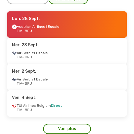
Dim. 6 Sept.
Lun. 28 Sept.
- Dim. 6 Sept.
Turkish Airlines
Austrian Airlines
1 Escale
1 Escale
TIV
TIV
- BRU
- BRU
Austrian Airlines
1 Escale
BRU
- TIV
Mer. 23 Sept.
Air Serbia
1 Escale
TIV
- BRU
Mer. 2 Sept.
Air Serbia
1 Escale
TIV
- BRU
Ven. 4 Sept.
TUI Airlines Belgium
Direct
TIV
- BRU
Voir plus