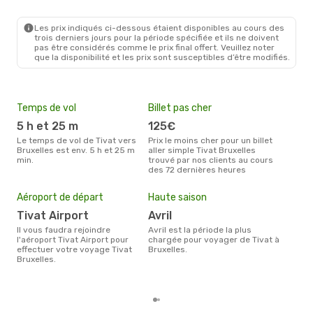
Les prix indiqués ci-dessous étaient disponibles au cours des
trois derniers jours pour la période spécifiée et ils ne doivent
pas être considérés comme le prix final offert. Veuillez noter
que la disponibilité et les prix sont susceptibles d’être modifiés.
Temps de vol
Billet pas cher
Com
5 h et 25 m
125€
T
Le temps de vol de Tivat vers
Prix le moins cher pour un billet
Les compagnie(s) aérienne(s)
Bruxelles est env. 5 h et 25 m
aller simple Tivat Bruxelles
effe
min.
trouvé par nos clients au cours
entr
des 72 dernières heures
Mei
eff
Aéroport de départ
Haute saison
rés
Tivat Airport
avril
ma
Il vous faudra rejoindre
avril est la période la plus
Selon les dernières données,
l'aéroport Tivat Airport pour
chargée pour voyager de Tivat à
juin
effectuer votre voyage Tivat
Bruxelles.
pour
Bruxelles.
d´un
Brux