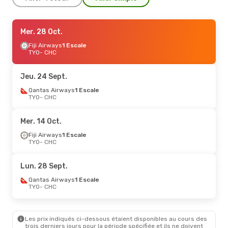
Dim. 23 Août
Mer. 28 Oct.
- Mer. 26 Août
Qantas Airways
Fiji Airways
1 Escale
1 Escale
TYO
TYO
- CHC
- CHC
Qantas Airways
2 Escales
CHC
- TYO
Jeu. 24 Sept.
Mar. 8 Sept.
Qantas Airways
- Mar. 15 Sept.
1 Escale
TYO
- CHC
Qantas Airways
1 Escale
TYO
- CHC
Qantas Airways
1 Escale
Mer. 14 Oct.
CHC
- TYO
Fiji Airways
1 Escale
TYO
- CHC
Mer. 14 Oct.
- Lun. 19 Oct.
Qantas Airways
1 Escale
Lun. 28 Sept.
TYO
- CHC
Qantas Airways
1 Escale
Qantas Airways
1 Escale
CHC
- TYO
TYO
- CHC
Les prix indiqués ci-dessous étaient disponibles au cours des
trois derniers jours pour la période spécifiée et ils ne doivent