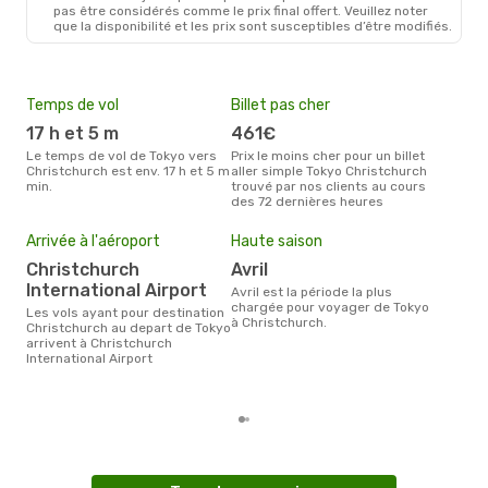
pas être considérés comme le prix final offert. Veuillez noter
que la disponibilité et les prix sont susceptibles d’être modifiés.
Temps de vol
Billet pas cher
Com
17 h et 5 m
461€
A
Le temps de vol de Tokyo vers
Prix le moins cher pour un billet
Les compagnie(s) aérienne(s)
Christchurch est env. 17 h et 5 m
aller simple Tokyo Christchurch
effe
min.
trouvé par nos clients au cours
entr
des 72 dernières heures
Mei
eff
Arrivée à l'aéroport
Haute saison
rés
Christchurch
avril
n
International Airport
avril est la période la plus
Selon les dernières données,
chargée pour voyager de Tokyo
Les vols ayant pour destination
nov
à Christchurch.
Christchurch au depart de Tokyo
usit
arrivent à Christchurch
rése
International Airport
dest
au 