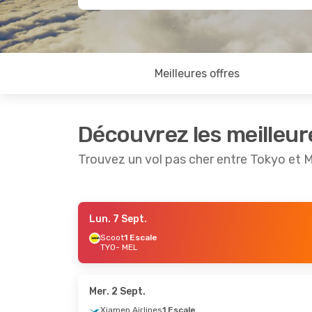
Meilleures offres
Découvrez les meilleur
Trouvez un vol pas cher entre Tokyo et 
Lun. 7 Sept.
Dim. 20 Sept.
- Dim. 27 Sept.
Scoot
1 Escale
TYO
- MEL
Xiamen Airlines
1 Escale
TYO
- MEL
Hainan Airlines
1 Escale
MEL
- TYO
Mer. 2 Sept.
Xiamen Airlines
1 Escale