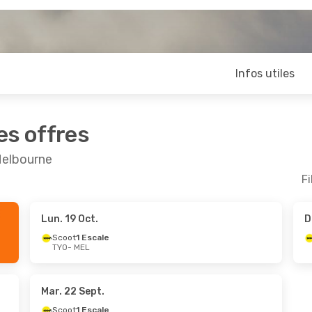
Infos utiles
es offres
Melbourne
Fi
Lun. 19 Oct.
D
Scoot
1 Escale
TYO
- MEL
Mar. 22 Sept.
Scoot
1 Escale