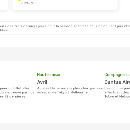
TYO
- MEL
rs des trois derniers jours pour la période spécifiée et ils ne doivent pas être
ifiés.
Haute saison
Compagnies a
avril
Qantas Ai
avril est la période la plus chargée pour
Les compagnie(s) aérienne(s)
ourne trouvé par nos
voyager de Tokyo à Melbourne.
effectuant des 
des 72 dernières
Tokyo et Melbo