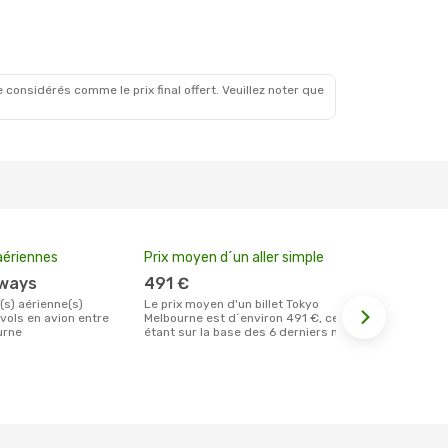
 considérés comme le prix final offert. Veuillez noter que
ériennes
Prix moyen d´un aller simple
Meilleur m
votre rése
rways
491 €
novemb
Le prix moyen d'un billet Tokyo
vols en avion entre
Melbourne est d´environ 491 €, ce prix
Selon les dernières données, novembre
urne
étant sur la base des 6 derniers mois.
est le momen
effectuer la
destination 
de Tokyo