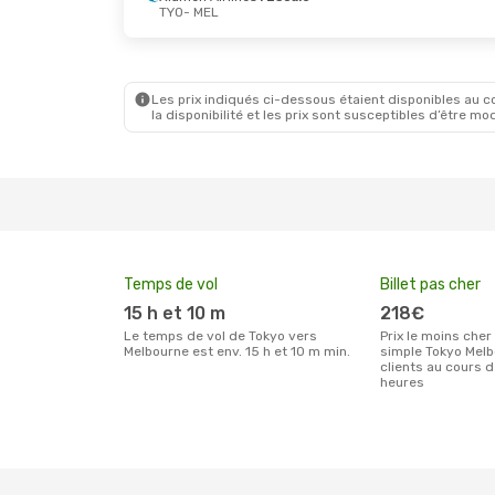
TYO
- MEL
Les prix indiqués ci-dessous étaient disponibles au cou
la disponibilité et les prix sont susceptibles d’être mod
Temps de vol
Billet pas cher
15 h et 10 m
218€
Le temps de vol de Tokyo vers
Prix le moins cher pour un billet aller
Melbourne est env. 15 h et 10 m min.
simple Tokyo Melb
clients au cours 
heures