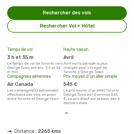
Rechercher des vols
Rechercher Vol + Hôtel
Temps de vol
Haute saison
Mei
eff
3 h et 35 m
avril
rés
Le temps de vol de Toronto vers
avril est la période la plus
o
George Town est env. 3 h et 35
chargée pour voyager de
m min.
Toronto à George Town.
Selon les dernières données,
Compagnies aériennes
Prix moyen d´un aller simple
avri
pour
Air Canada
545 €
d´un
Les compagnie(s) aérienne(s)
Le prix moyen d'un billet Toronto
Geo
effectuant des vols en avion
George Town est d´environ 545
Tor
entre Toronto et George Town
€, ce prix étant sur la base des 6
derniers mois.
Distance :
2265 kms