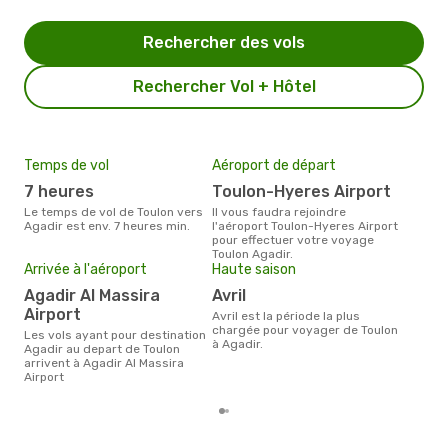
Rechercher des vols
Rechercher Vol + Hôtel
Temps de vol
Aéroport de départ
Pri
7 heures
Toulon-Hyeres Airport
4
Le temps de vol de Toulon vers
Il vous faudra rejoindre
Le prix moyen d'un billet Toulon
Agadir est env. 7 heures min.
l'aéroport Toulon-Hyeres Airport
Agad
pour effectuer votre voyage
prix
Toulon Agadir.
dern
Arrivée à l'aéroport
Haute saison
Agadir Al Massira
avril
Airport
avril est la période la plus
chargée pour voyager de Toulon
Les vols ayant pour destination
à Agadir.
Agadir au depart de Toulon
arrivent à Agadir Al Massira
Airport