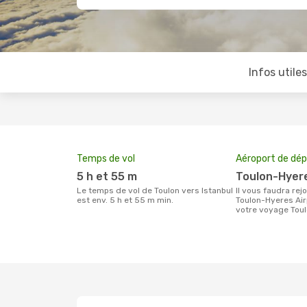
Infos utile
Temps de vol
Aéroport de dép
5 h et 55 m
Toulon-Hyer
Le temps de vol de Toulon vers Istanbul
Il vous faudra rejoindre l'aéroport
est env. 5 h et 55 m min.
Toulon-Hyeres Air
votre voyage Toul