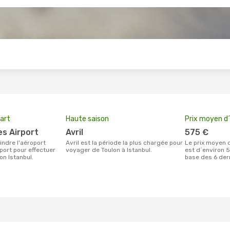
s
art
Haute saison
Prix moyen d´
es Airport
avril
575 €
avril est la période la plus chargée pour
Le prix moyen d'un billet Toulon Istanbul
port pour effectuer
voyager de Toulon à Istanbul.
est d´environ 5
on Istanbul.
base des 6 der