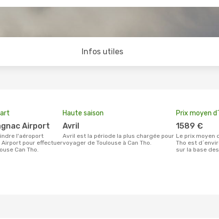
Infos utiles
art
Haute saison
Prix moyen d´
agnac Airport
avril
1589 €
avril est la période la plus chargée pour
Le prix moyen d'un billet Toulouse Can
Airport pour effectuer
voyager de Toulouse à Can Tho.
Tho est d´envir
ouse Can Tho.
sur la base des