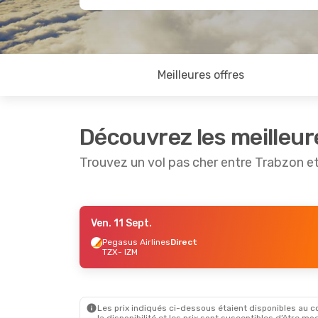
Meilleures offres
Découvrez les meilleur
Trouvez un vol pas cher entre Trabzon et
Ven. 11 Sept.
Ven. 18 Sept.
- Dim. 20 Sept.
Ven. 11 S
Pegasus Airlines
Direct
TZX
- IZM
Pegasus Airlines
Direct
Pegasus 
TZX
- IZM
TZX
- IZ
Pegasus Airlines
Direct
Pegasus 
IZM
- TZX
IZM
- TZ
Les prix indiqués ci-dessous étaient disponibles au cou