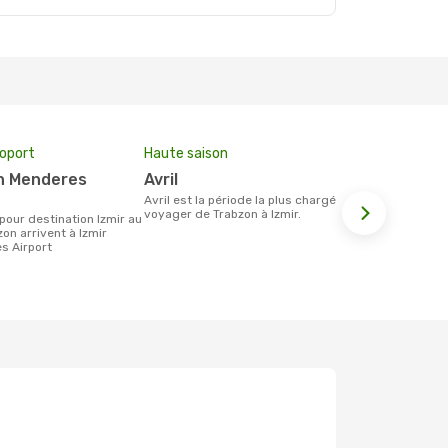
roport
Haute saison
Compagnie
avril
Sun Exp
avril est la période la plus chargée pour
Les compagnie(s) aérienne(s)
voyager de Trabzon à Izmir.
effectuant d
Trabzon et I
on arrivent à Izmir
s Airport