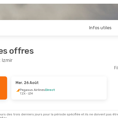
Infos utiles
es offres
 Izmir
Fi
Mer. 26 Août
ept.
- Dim. 13 Sept.
Pegasus Airlines
Direct
TZX
- IZM
Airlines
Direct
M
Airlines
Direct
X
rs des trois derniers jours pour la période spécifiée et ils ne doivent pas être