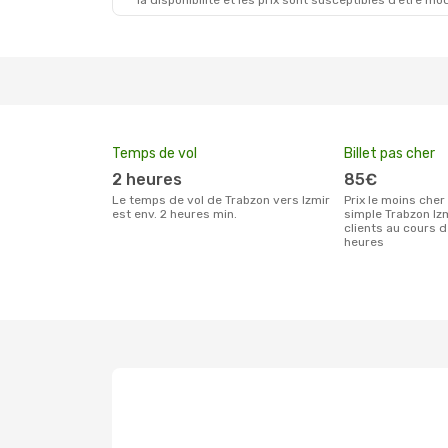
la disponibilité et les prix sont susceptibles d’être mod
Temps de vol
Billet pas cher
2 heures
85€
Le temps de vol de Trabzon vers Izmir
Prix le moins cher pour un billet aller
est env. 2 heures min.
simple Trabzon Iz
clients au cours 
heures