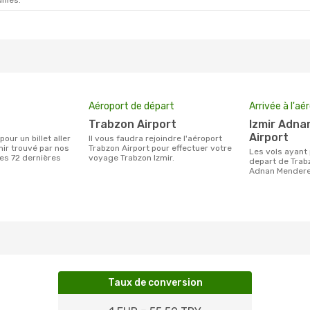
ifiés.
Aéroport de départ
Arrivée à l'aé
Trabzon Airport
Izmir Adnan Menderes
Airport
Il vous faudra rejoindre l'aéroport
mir trouvé par nos
Trabzon Airport pour effectuer votre
Les vols ayant pour destination Izmir au
des 72 dernières
voyage Trabzon Izmir.
depart de Trabz
Adnan Mendere
Taux de conversion