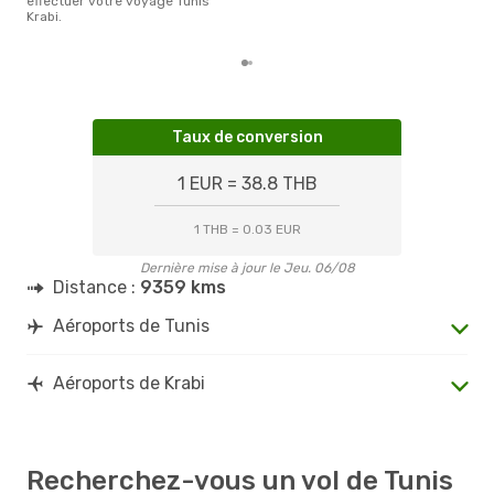
effectuer votre voyage Tunis
d´un
Krabi.
et a
Taux de conversion
1 EUR = 38.8 THB
1 THB = 0.03 EUR
Dernière mise à jour le Jeu. 06/08
Distance :
9359 kms
Aéroports de Tunis
Aéroports de Krabi
Recherchez-vous un vol de Tunis