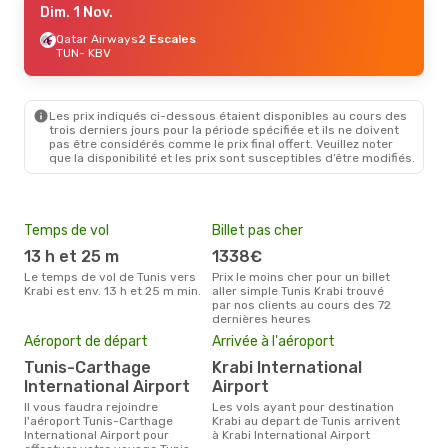
Dim. 1 Nov.
Qatar Airways
2 Escales
TUN
- KBV
Les prix indiqués ci-dessous étaient disponibles au cours des
trois derniers jours pour la période spécifiée et ils ne doivent
pas être considérés comme le prix final offert. Veuillez noter
que la disponibilité et les prix sont susceptibles d’être modifiés.
Temps de vol
Billet pas cher
Hau
13 h et 25 m
1338€
av
Le temps de vol de Tunis vers
Prix le moins cher pour un billet
avril est la période la plus
Krabi est env. 13 h et 25 m min.
aller simple Tunis Krabi trouvé
cha
par nos clients au cours des 72
à Kr
dernières heures
Mei
Aéroport de départ
Arrivée à l'aéroport
eff
Tunis-Carthage
Krabi International
rés
International Airport
Airport
a
Il vous faudra rejoindre
Les vols ayant pour destination
Selon les dernières données,
l'aéroport Tunis-Carthage
Krabi au depart de Tunis arrivent
août
International Airport pour
à Krabi International Airport
pour