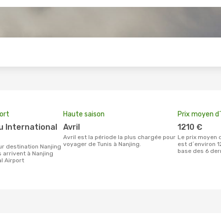
s
port
Haute saison
Prix moyen d´
avril
1210 €
avril est la période la plus chargée pour
Le prix moyen d'un billet Tunis Nanjing
voyager de Tunis à Nanjing.
est d´environ 12
base des 6 der
 arrivent à Nanjing
l Airport