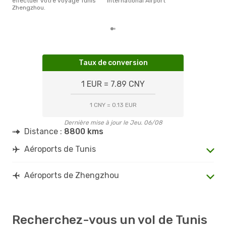
effectuer votre voyage Tunis
International Airport
d´un
Zhengzhou.
Zhe
Taux de conversion
1 EUR = 7.89 CNY
1 CNY = 0.13 EUR
Dernière mise à jour le Jeu. 06/08
Distance :
8800 kms
Aéroports de Tunis
Aéroports de Zhengzhou
Recherchez-vous un vol de Tunis