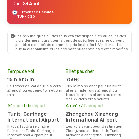
Dim. 23 Août
Lufthansa
2 Escales
TUN
- CGO
Les prix indiqués ci-dessous étaient disponibles au cours des
trois derniers jours pour la période spécifiée et ils ne doivent
pas être considérés comme le prix final offert. Veuillez noter
que la disponibilité et les prix sont susceptibles d’être modifiés.
Temps de vol
Billet pas cher
Hau
15 h et 5 m
750€
av
Le temps de vol de Tunis vers
Prix le moins cher pour un billet
avril est la période la plus
Zhengzhou est env. 15 h et 5 m
aller simple Tunis Zhengzhou
cha
min.
trouvé par nos clients au cours
à Z
des 72 dernières heures
Mei
Aéroport de départ
Arrivée à l'aéroport
eff
Tunis-Carthage
Zhengzhou Xinzheng
rés
International Airport
International Airport
d
Il vous faudra rejoindre
Les vols ayant pour destination
Selon les dernières données,
l'aéroport Tunis-Carthage
Zhengzhou au depart de Tunis
avri
International Airport pour
arrivent à Zhengzhou Xinzheng
pour