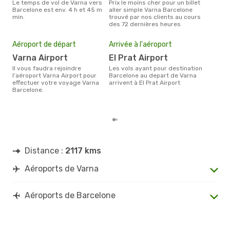
Le temps de vol de Varna vers
Prix le moins cher pour un billet
juillet est la période la plus
Barcelone est env. 4 h et 45 m
aller simple Varna Barcelone
cha
min.
trouvé par nos clients au cours
à Ba
des 72 dernières heures
Pri
2
Aéroport de départ
Arrivée à l'aéroport
Le prix moyen d'un billet Varna
Barc
Varna Airport
El Prat Airport
ce p
Il vous faudra rejoindre
Les vols ayant pour destination
dern
l'aéroport Varna Airport pour
Barcelone au depart de Varna
effectuer votre voyage Varna
arrivent à El Prat Airport
Barcelone.
Distance :
2117 kms
Aéroports de Varna
Aéroports de Barcelone