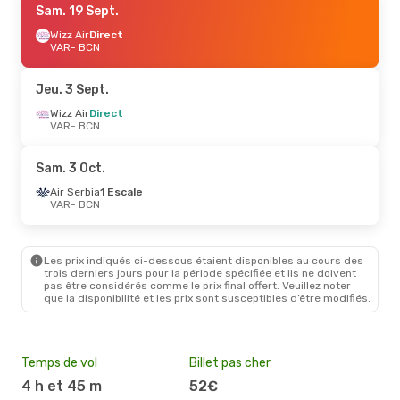
Sam. 19 Sept.
Wizz Air
Direct
VAR
- BCN
Jeu. 3 Sept.
Wizz Air
Direct
VAR
- BCN
Sam. 3 Oct.
Air Serbia
1 Escale
VAR
- BCN
Les prix indiqués ci-dessous étaient disponibles au cours des
trois derniers jours pour la période spécifiée et ils ne doivent
pas être considérés comme le prix final offert. Veuillez noter
que la disponibilité et les prix sont susceptibles d’être modifiés.
Temps de vol
Billet pas cher
Hau
4 h et 45 m
52€
ju