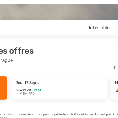
Infos utiles
es offres
Prague
Fi
Jeu. 17 Sept.
M
Sept.
- Dim. 20 Sept.
Ven. 30 Oct.
- Lun. 
Wizz Air
Direct
VNO
- PRG
Direct
Austrian Airlines
1 Es
RG
VNO
- PRG
c
Direct
Lufthansa
1 Escale
NO
PRG
- VNO
rs des trois derniers jours pour la période spécifiée et ils ne doivent pas être