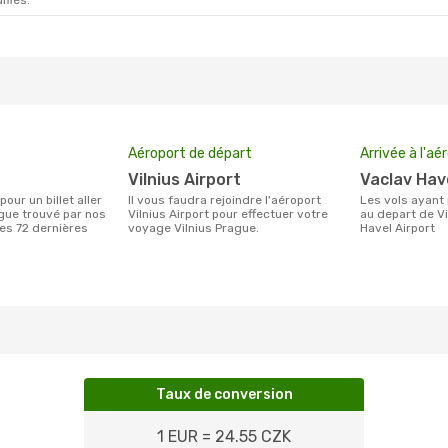
ifiés.
Aéroport de départ
Arrivée à l'aé
Vilnius Airport
Vaclav Hav
Il vous faudra rejoindre l'aéroport
Les vols ayant pour destination Prague
ague trouvé par nos
Vilnius Airport pour effectuer votre
au depart de Vi
des 72 dernières
voyage Vilnius Prague.
Havel Airport
Taux de conversion
1 EUR = 24.55 CZK