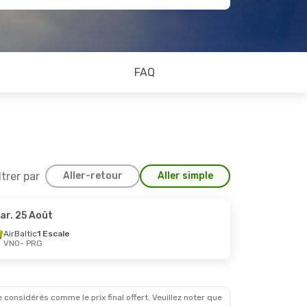
FAQ
ltrer par
Aller-retour
Aller simple
ar. 25 Août
2 Nov.
AirBaltic
1 Escale
VNO
- PRG
cale
 considérés comme le prix final offert. Veuillez noter que