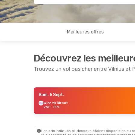
Meilleures offres
Découvrez les meilleur
Trouvez un vol pas cher entre Vilnius et 
Sam. 5 Sept.
Sam. 5 Sept.
- Dim. 6 Sept.
Jeu. 17 
Wizz Air
Direct
VNO
- PRG
Wizz Air
Direct
Wizz Air
VNO
- PRG
VNO
- P
AirBaltic
1 Escale
AirBalti
PRG
- VNO
PRG
- V
Les prix indiqués ci-dessous étaient disponibles au cou