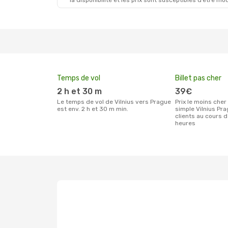
la disponibilité et les prix sont susceptibles d’être mod
Lun. 24 Août
- Sam. 29 Août
Lufthansa
1 Escale
VNO
- PRG
Swiss International Air Lines
1 Escale
PRG
- VNO
Temps de vol
Billet pas cher
2 h et 30 m
39€
Le temps de vol de Vilnius vers Prague
Prix le moins cher pour un billet aller
est env. 2 h et 30 m min.
simple Vilnius Pr
clients au cours 
heures