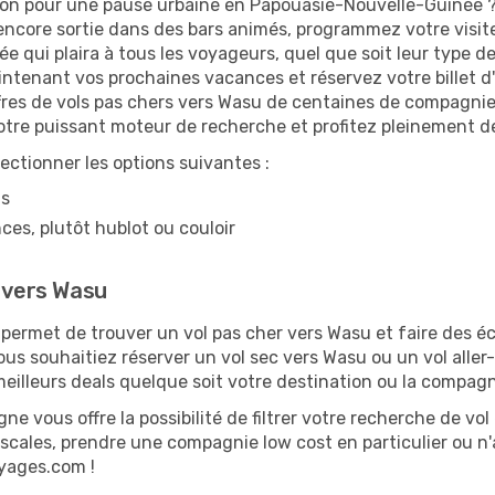
ion pour une pause urbaine en Papouasie-Nouvelle-Guinée ? P
 encore sortie dans des bars animés, programmez votre visit
e qui plaira à tous les voyageurs, quel que soit leur type d
intenant vos prochaines vacances et réservez votre billet 
fres de vols pas chers vers Wasu de centaines de compagnies
notre puissant moteur de recherche et profitez pleinement d
lectionner les options suivantes :
ns
ces, plutôt hublot ou couloir
e vers Wasu
ermet de trouver un vol pas cher vers Wasu et faire des éco
vous souhaitiez réserver un vol sec vers Wasu ou un vol alle
illeurs deals quelque soit votre destination ou la compagn
ne vous offre la possibilité de filtrer votre recherche de vol 
escales, prendre une compagnie low cost en particulier ou n'
oyages.com !