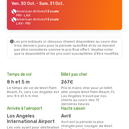
Ven. 30 Oct.
- Sam. 31 Oct.
American Airlines
1 Escale
PBI
- LAX
American Airlines
1 Escale
LAX
- PBI
Les prix indiqués ci-dessous étaient disponibles au cours des
trois derniers jours pour la période spécifiée et ils ne doivent
pas être considérés comme le prix final offert. Veuillez noter
que la disponibilité et les prix sont susceptibles d’être modifiés.
Temps de vol
Billet pas cher
Pri
8 h et 5 m
267€
2
Le temps de vol de West Palm
Prix le moins cher pour un billet
Le prix moyen d'un billet West
Beach, FL vers Los Angeles est
aller simple West Palm Beach, FL
Pal
env. 8 h et 5 m min.
Los Angeles trouvé par nos
d´en
clients au cours des 72
sur 
dernières heures
Arrivée à l'aéroport
Haute saison
Los Angeles
avril
International Airport
avril est la période la plus
chargée pour voyager de West
Les vols ayant pour destination