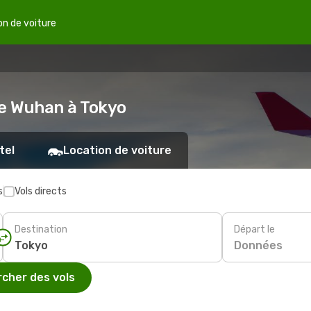
on de voiture
de Wuhan à Tokyo
tel
Location de voiture
s
Vols directs
Destination
Départ le
Données
cher des vols