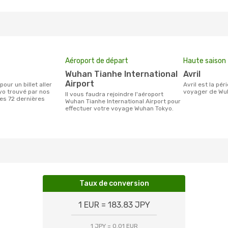
Aéroport de départ
Haute saison
Wuhan Tianhe International
avril
Airport
avril est la période la plus chargée pour
yo trouvé par nos
voyager de Wuh
Il vous faudra rejoindre l'aéroport
des 72 dernières
Wuhan Tianhe International Airport pour
effectuer votre voyage Wuhan Tokyo.
Taux de conversion
1 EUR = 183.83 JPY
1 JPY = 0.01 EUR