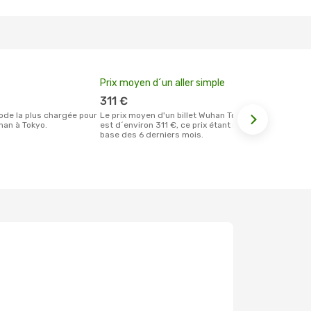
Prix moyen d´un aller simple
Meilleur m
votre rése
311 €
septem
Le prix moyen d'un billet Wuhan Tokyo
an à Tokyo.
est d´environ 311 €, ce prix étant sur la
Selon les dernières données, avril est le
base des 6 derniers mois.
moment le pl
réservervati
Tokyo et au