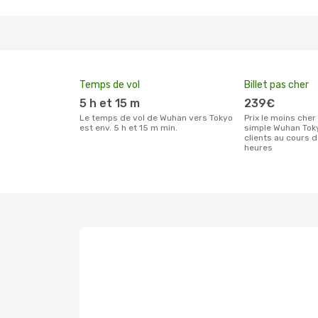
Temps de vol
Billet pas cher
5 h et 15 m
239€
Le temps de vol de Wuhan vers Tokyo
Prix le moins cher pour un billet aller
est env. 5 h et 15 m min.
simple Wuhan Tok
clients au cours 
heures