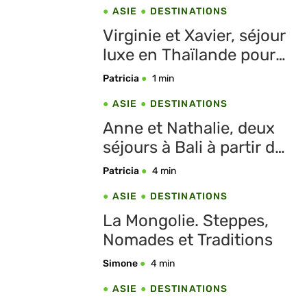
personne !
ASIE
DESTINATIONS
Virginie et Xavier, séjour
luxe en Thaïlande pour
2000 € par personne
Patricia
1 min
ASIE
DESTINATIONS
Anne et Nathalie, deux
séjours à Bali à partir de
1700 € par personne
Patricia
4 min
ASIE
DESTINATIONS
La Mongolie. Steppes,
Nomades et Traditions
Simone
4 min
ASIE
DESTINATIONS