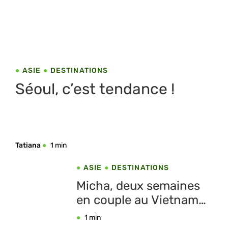
ASIE
DESTINATIONS
Séoul, c’est tendance !
Tatiana
1 min
ASIE
DESTINATIONS
Micha, deux semaines
en couple au Vietnam
pour 2 005 € par
1 min