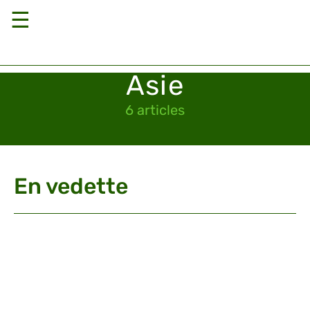
☰
Asie
6 articles
En vedette