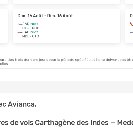
Dim. 16 Août
- Dim. 16 Août
D
JA
Direct
CTG
- MDE
JA
Direct
MDE
- CTG
rs des trois derniers jours pour la période spécifiée et ils ne doivent pas être
ifiés.
ec Avianca.
res de vols Carthagène des Indes — Med