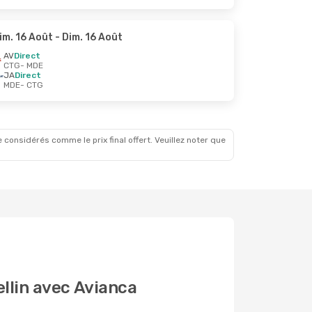
im. 16 Août
- Dim. 16 Août
AV
Direct
CTG
- MDE
JA
Direct
MDE
- CTG
 considérés comme le prix final offert. Veuillez noter que
ellin avec Avianca