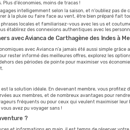
es. Plus d’économies, moins de tracas !
agages intelligemment selon la saison, et n'oubliez pas de c
arer à la pluie ou faire face au vent, être bien préparé fait to
hrases locales et familiarisez-vous avec les us et coutume
s établirez des connexions authentiques avec les personn
ers avec Avianca de Carthagène des Indes à Med
onomiques avec Avianca n’a jamais été aussi simple grâce a
our rester informé des meilleures offres, explorez les option
en dehors des périodes de pointe pour maximiser vos économi
t.
e est la solution idéale. En devenant membre, vous profitez
servées aux membres, et de nombreux avantages pour rendre
 voyageurs fréquents ou pour ceux qui veulent maximiser leu
vous avez pu voyager sans !
aventure ?
ces et informations en main, il est temps de réserver votr