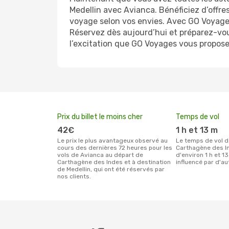
Medellin avec Avianca. Bénéficiez d’offre
voyage selon vos envies. Avec GO Voyages,
Réservez dès aujourd’hui et préparez-vous
l’excitation que GO Voyages vous propose 
Prix du billet le moins cher
Temps de vol
42€
1 h et 13 m
Le prix le plus avantageux observé au
Le temps de vol de Avianca entre
cours des dernières 72 heures pour les
Carthagène des In
vols de Avianca au départ de
d'environ 1 h et 13
Carthagène des Indes et à destination
influencé par d'au
de Medellin, qui ont été réservés par
nos clients.