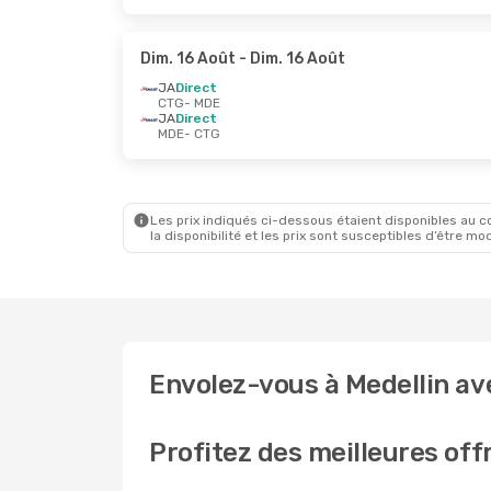
Dim. 16 Août
- Dim. 16 Août
JA
Direct
CTG
- MDE
JA
Direct
MDE
- CTG
Les prix indiqués ci-dessous étaient disponibles au cou
la disponibilité et les prix sont susceptibles d’être mod
Envolez-vous à Medellin av
Profitez des meilleures off