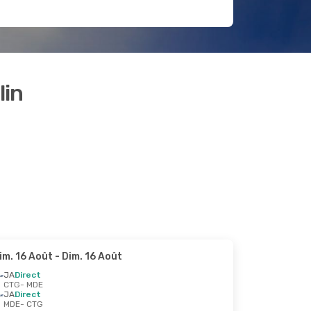
lin
im. 16 Août
- Dim. 16 Août
JA
Direct
CTG
- MDE
JA
Direct
MDE
- CTG