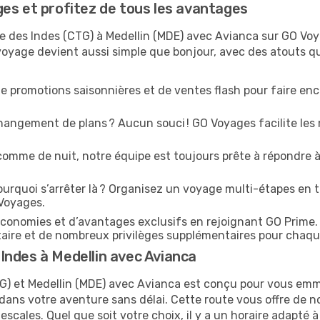
es et profitez de tous les avantages
e des Indes (CTG) à Medellin (MDE) avec Avianca sur GO Voya
e voyage devient aussi simple que bonjour, avec des atouts 
e promotions saisonnières et de ventes flash pour faire enco
angement de plans ? Aucun souci ! GO Voyages facilite les 
comme de nuit, notre équipe est toujours prête à répondre à
urquoi s’arrêter là ? Organisez un voyage multi-étapes en t
 Voyages.
conomies et d’avantages exclusifs en rejoignant GO Prime.
ritaire et de nombreux privilèges supplémentaires pour chaq
Indes à Medellin avec Avianca
TG) et Medellin (MDE) avec Avianca est conçu pour vous e
dans votre aventure sans délai. Cette route vous offre de 
 escales. Quel que soit votre choix, il y a un horaire adapté à