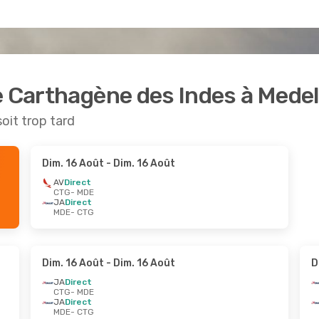
e Carthagène des Indes à Medel
soit trop tard
Dim. 16 Août
- Dim. 16 Août
AV
Direct
CTG
- MDE
JA
Direct
MDE
- CTG
Dim. 16 Août
- Dim. 16 Août
D
JA
Direct
CTG
- MDE
JA
Direct
MDE
- CTG