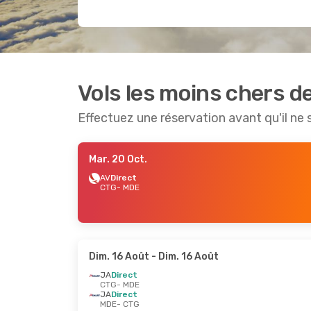
Vols les moins chers d
Effectuez une réservation avant qu'il ne 
Mar. 20 Oct.
AV
Direct
CTG
- MDE
Dim. 16 Août
- Dim. 16 Août
JA
Direct
CTG
- MDE
JA
Direct
MDE
- CTG