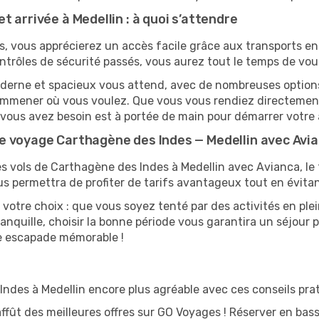
 arrivée à Medellin : à quoi s’attendre
, vous apprécierez un accès facile grâce aux transports en 
ntrôles de sécurité passés, vous aurez tout le temps de vou
oderne et spacieux vous attend, avec de nombreuses options d
s emmener où vous voulez. Que vous vous rendiez directeme
t vous avez besoin est à portée de main pour démarrer votre 
e voyage Carthagène des Indes — Medellin avec Avi
es vols de Carthagène des Indes à Medellin avec Avianca, le t
s permettra de profiter de tarifs avantageux tout en évitan
 votre choix : que vous soyez tenté par des activités en ple
anquille, choisir la bonne période vous garantira un séjour p
ne escapade mémorable !
des à Medellin encore plus agréable avec ces conseils prat
affût des meilleures offres sur GO Voyages ! Réserver en bass