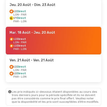
Jeu. 20 Août
- Dim. 23 Août
U2
Direct
LON
- PAR
VY
Direct
PAR
- LON
Mar. 18 Août
- Jeu. 20 Août
U2
Direct
LON
- PAR
U2
Direct
PAR
- LON
Ven. 21 Août
- Ven. 21 Août
U2
Direct
LON
- PAR
U2
Direct
PAR
- LON
Les prix indiqués ci-dessous étaient disponibles au cours des
trois derniers jours pour la période spécifiée et ils ne doivent
pas être considérés comme le prix final offert. Veuillez noter
que la disponibilité et les prix sont susceptibles d’être modifiés.