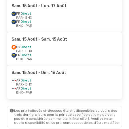
Sam. 15 Août
- Lun. 17 Août
FR
Direct
PAR
- BHX
FR
Direct
BHX
- PAR
Sam. 15 Août
- Sam. 15 Août
U2
Direct
PAR
- BHX
FR
Direct
BHX
- PAR
Sam. 15 Août
- Dim. 16 Août
AF
Direct
PAR
- BHX
AF
Direct
BHX
- PAR
Les prix indiqués ci-dessous étaient disponibles au cours des
trois derniers jours pour la période spécifiée et ils ne doivent
pas être considérés comme le prix final offert. Veuillez noter
que la disponibilité et les prix sont susceptibles d’être modifiés.