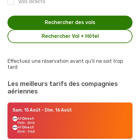
Vols directs
Rechercher des vols
Rechercher Vol + Hôtel
Effectuez une réservation avant qu'il ne soit trop
tard
Les meilleurs tarifs des compagnies
aériennes
Sam. 15 Août
- Dim. 16 Août
AF
Direct
PAR
- BHX
AF
Direct
BHX
- PAR